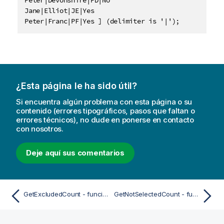
Peter|Devonshire|PD|No

Jane|Elliot|JE|Yes

Peter|Franc|PF|Yes ] (delimiter is '|');
¿Esta página le ha sido útil?
Si encuentra algún problema con esta página o su
contenido (errores tipográficos, pasos que faltan o
errores técnicos), no dude en ponerse en contacto
con nosotros.
Deje aquí sus comentarios
GetExcludedCount - función de gráfico
GetNotSelectedCount - función de gráfico