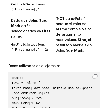
GetFieldSelections
([First name],'; ')
'
NOT Jane;Peter
',
Dado que
John
,
Sue
,
porque el valor se
Mark
están
afirma como el valor
seleccionados en
First
del argumento
name
.
max_values
. Si no, el
GetFieldSelections
resultado habría sido
([First name],';',2)
John; Sue; Mark.
Datos utilizados en el ejemplo:
Names:

Copiar 
LOAD * inline [

First name|Last name|Initials|Has cellphone

John|Anderson|JA|Yes

Sue|Brown|SB|Yes

Mark|Carr|MC|No
