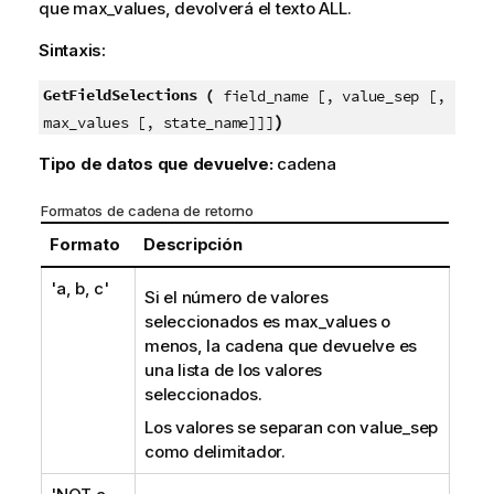
que
max_values
, devolverá el texto
ALL
.
Sintaxis:
GetFieldSelections (
field_name [, value_sep [,
)
max_values [, state_name]]]
Tipo de datos que devuelve:
cadena
Formatos de cadena de retorno
Formato
Descripción
'a, b, c'
Si el número de valores
seleccionados es
max_values
o
menos, la cadena que devuelve es
una lista de los valores
seleccionados.
Los valores se separan con
value_sep
como delimitador.