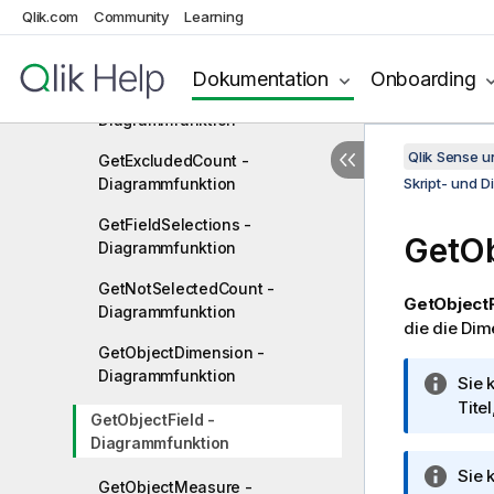
Feldfunktionen
Qlik.com
Community
Learning
GetAlternativeCount -
Diagrammfunktion
Dokumentation
Onboarding
GetCurrentSelections -
Diagrammfunktion
Qlik Sense 
GetExcludedCount -
Diagrammfunktion
Skript- und 
GetFieldSelections -
GetOb
Diagrammfunktion
GetNotSelectedCount -
GetObjectF
Diagrammfunktion
die die Dim
GetObjectDimension -
Diagrammfunktion
I
Sie 
n
Tite
GetObjectField -
f
Diagrammfunktion
o
I
Sie 
r
GetObjectMeasure -