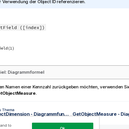
r Verwendung der
Object ID
referenzieren.
tField ([index])
ield(1)
iel: Diagrammformel
en Namen einer Kennzahl zurückgeben möchten, verwenden Sie
tObjectMeasure
.
es Thema
GetObjectDimension - Diagrammfunktion
 and to
Ok