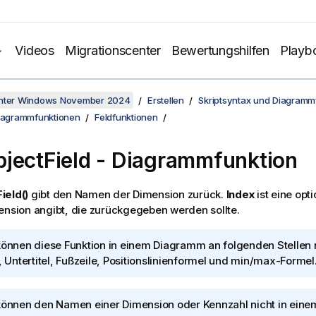
Videos
Migrationscenter
Bewertungshilfen
Playb
unter Windows November 2024
Erstellen
Skriptsyntax und Diagramm
Diagrammfunktionen
Feldfunktionen
jectField - Diagrammfunktion
ield()
gibt den Namen der Dimension zurück.
Index
ist eine opt
ension angibt, die zurückgegeben werden sollte.
können diese Funktion in einem Diagramm an folgenden Stellen
l, Untertitel, Fußzeile, Positionslinienformel und min/max-Formel
können den Namen einer Dimension oder Kennzahl nicht in eine