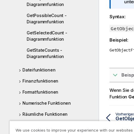
n
unte
m
Diagrammfunktion
f
a
o
GetPossibleCount -
t
Syntax:
r
Diagrammfunktion
i
m
GetObjec
o
GetSelectedCount -
a
n
Diagrammfunktion
Beispiel:
t
s
i
h
GetObjectF
GetStateCounts -
o
i
Diagrammfunktion
n
n
s
w
Dateifunktionen
h
Beisp
e
i
Finanzfunktionen
i
n
s
Wenn Sie d
Formatfunktionen
w
Funktion
Ge
e
Numerische Funktionen
i
s
Räumliche Funktionen
Vorherig
Interpretationsfunktionen
We use cookies to improve your experience with our websites