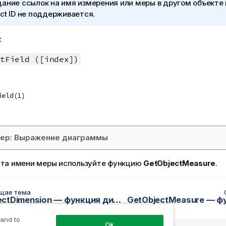
ание ссылок на имя измерения или меры в другом объекте
ct ID
не поддерживается.
:
tField ([index])
ield(1)
ер: Выражение диаграммы
ата имени меры используйте функцию
GetObjectMeasure
.
щая тема
GetObjectDimension — функция диаграммы
 and to
Ok