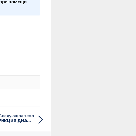
 при помощи
Следующая тема
GetObjectMeasure — функция диаграммы