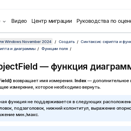
е
Видео
Центр миграции
Руководства по оцен
для Windows November 2024
Создать
Синтаксис скрипта и фун
рипта и диаграммы
Функции поля
bjectField — функция диагра
ield()
возвращает имя измерения.
Index
— дополнительное ц
щее измерение, которое необходимо вернуть.
ная функция не поддерживается в следующих расположен
ловок, подзаголовок, нижний колонтитул, выражение опорно
ажение мин./макс.