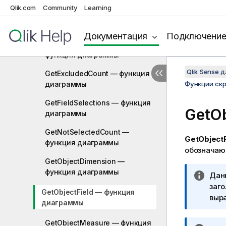
Функции поля
Qlik.com
Community
Learning
GetAlternativeCount — функция
диаграммы
Документация
Подключени
GetCurrentSelections —
функция диаграммы
Qlik Sense 
GetExcludedCount — функция
диаграммы
Функции ск
GetFieldSelections — функция
GetO
диаграммы
GetNotSelectedCount —
GetObjectF
функция диаграммы
обозначаю
GetObjectDimension —
функция диаграммы
П
Дан
р
заго
GetObjectField — функция
и
выр
диаграммы
м
е
GetObjectMeasure — функция