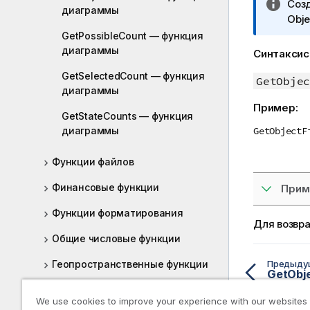
П
Созд
ч
диаграммы
р
Obje
а
и
GetPossibleCount — функция
н
м
диаграммы
и
Синтаксис
е
е
GetSelectedCount — функция
ч
GetObjec
к
диаграммы
а
и
Пример:
н
н
GetStateCounts — функция
и
ф
диаграммы
GetObjectF
е
о
к
р
Функции файлов
и
м
н
Финансовые функции
Прим
а
ф
ц
Функции форматирования
о
и
Для возвр
р
и
Общие числовые функции
м
а
Геопространственные функции
Предыду
ц
Функции интерпретации
и
We use cookies to improve your experience with our websites
и