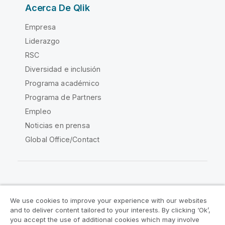
Acerca De Qlik
Empresa
Liderazgo
RSC
Diversidad e inclusión
Programa académico
Programa de Partners
Empleo
Noticias en prensa
Global Office/Contact
Qlik Community
We use cookies to improve your experience with our websites
and to deliver content tailored to your interests. By clicking ‘Ok’,
Acuerdos legales
Condiciones del producto
you accept the use of additional cookies which may involve