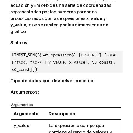
ecuación
y=mx+b
de una serie de coordenadas
representadas por los números pareados
proporcionados por las expresiones
x_value
y
y_value
, que se repiten por las dimensiones del
gráfico.
Sintaxis:
LINEST_SEM(
[{SetExpression}] [DISTINCT] [TOTAL
[<fld{, fld}>]] y_value, x_value[, y0_const[,
)
x0_const]]
Tipo de datos que devuelve:
numérico
Argumentos:
Argumentos
Argumento
Descripción
y_value
La expresión o campo que
contiene el rango de valores
y