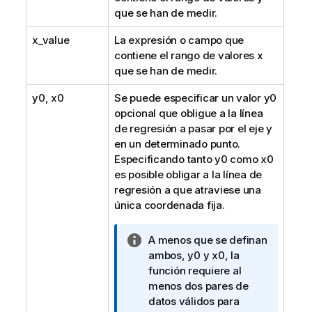
que se han de medir.
x_value
La expresión o campo que
contiene el rango de valores
x
que se han de medir.
y0
,
x0
Se puede especificar un valor
y0
opcional que obligue a la línea
de regresión a pasar por el eje y
en un determinado punto.
Especificando tanto
y0
como
x0
es posible obligar a la línea de
regresión a que atraviese una
única coordenada fija.
N
A menos que se definan
o
ambos,
y0
y
x0
, la
t
función requiere al
a
menos dos pares de
i
datos válidos para