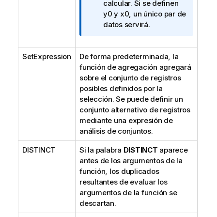
n
calcular. Si se definen
f
y0
y
x0
, un único par de
o
datos servirá.
r
m
SetExpression
De forma predeterminada, la
a
función de agregación agregará
t
sobre el conjunto de registros
i
posibles definidos por la
v
selección. Se puede definir un
a
conjunto alternativo de registros
mediante una expresión de
análisis de conjuntos.
DISTINCT
Si la palabra
DISTINCT
aparece
antes de los argumentos de la
función, los duplicados
resultantes de evaluar los
argumentos de la función se
descartan.