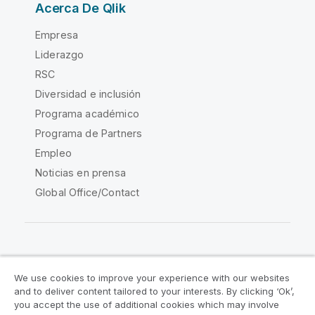
Acerca De Qlik
Empresa
Liderazgo
RSC
Diversidad e inclusión
Programa académico
Programa de Partners
Empleo
Noticias en prensa
Global Office/Contact
Qlik Community
We use cookies to improve your experience with our websites
and to deliver content tailored to your interests. By clicking ‘Ok’,
Acuerdos legales
Condiciones del producto
you accept the use of additional cookies which may involve