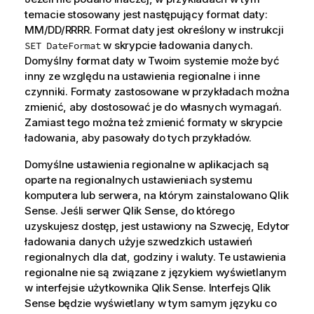
temacie stosowany jest następujący format daty:
MM/DD/RRRR. Format daty jest określony w instrukcji
w skrypcie ładowania danych.
SET DateFormat
Domyślny format daty w Twoim systemie może być
inny ze względu na ustawienia regionalne i inne
czynniki. Formaty zastosowane w przykładach można
zmienić, aby dostosować je do własnych wymagań.
Zamiast tego można też zmienić formaty w skrypcie
ładowania, aby pasowały do tych przykładów.
Domyślne ustawienia regionalne w aplikacjach są
oparte na regionalnych ustawieniach systemu
komputera lub serwera, na którym zainstalowano
Qlik
Sense
. Jeśli serwer
Qlik Sense
, do którego
uzyskujesz dostęp, jest ustawiony na Szwecję, Edytor
ładowania danych użyje szwedzkich ustawień
regionalnych dla dat, godziny i waluty. Te ustawienia
regionalne nie są związane z językiem wyświetlanym
w interfejsie użytkownika
Qlik Sense
. Interfejs
Qlik
Sense
będzie wyświetlany w tym samym języku co