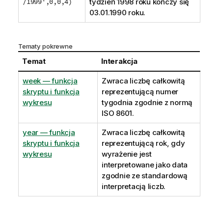
/1999',0,0,4)
tydzień 1998 roku kończy się
03.01.1990 roku.
Tematy pokrewne
Temat
Interakcja
week — funkcja
Zwraca liczbę całkowitą
skryptu i funkcja
reprezentującą numer
wykresu
tygodnia zgodnie z normą
ISO 8601.
year — funkcja
Zwraca liczbę całkowitą
skryptu i funkcja
reprezentującą rok, gdy
wykresu
wyrażenie jest
interpretowane jako data
zgodnie ze standardową
interpretacją liczb.