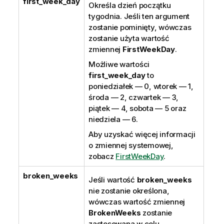
first_week_day
Określa dzień początku
tygodnia. Jeśli ten argument
zostanie pominięty, wówczas
zostanie użyta wartość
zmiennej
FirstWeekDay
.
Możliwe wartości
first_week_day
to
poniedziałek — 0, wtorek — 1,
środa — 2, czwartek — 3,
piątek — 4, sobota — 5 oraz
niedziela — 6.
Aby uzyskać więcej informacji
o zmiennej systemowej,
zobacz
FirstWeekDay
.
broken_weeks
Jeśli wartość
broken_weeks
nie zostanie określona,
wówczas wartość zmiennej
BrokenWeeks
zostanie
zastosowana w celu