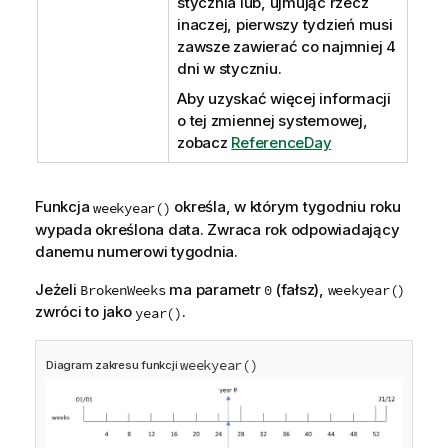
stycznia lub, ujmując rzecz
inaczej, pierwszy tydzień musi
zawsze zawierać co najmniej 4
dni w styczniu.
Aby uzyskać więcej informacji
o tej zmiennej systemowej,
zobacz
ReferenceDay
Funkcja
określa, w którym tygodniu roku
weekyear()
wypada określona data. Zwraca rok odpowiadający
danemu numerowi tygodnia.
Jeżeli
ma parametr
(fałsz),
BrokenWeeks
0
weekyear()
zwróci to jako
.
year()
weekyear()
Diagram zakresu funkcji