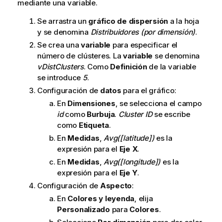
mediante una variable.
Se arrastra un
gráfico de dispersión
a la hoja
y se denomina
Distribuidores (por dimensión)
.
Se crea una
variable
para especificar el
número de clústeres. La
variable
se denomina
vDistClusters
. Como
Definición
de la variable
se introduce
5
.
Configuración de
datos
para el gráfico:
En
Dimensiones
, se selecciona el campo
id
como
Burbuja
.
Cluster ID
se escribe
como
Etiqueta
.
En
Medidas
,
Avg([latitude])
es la
expresión para el
Eje X
.
En
Medidas
,
Avg([longitude])
es la
expresión para el
Eje Y
.
Configuración de
Aspecto
:
En
Colores y leyenda
, elija
Personalizado
para
Colores
.