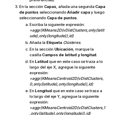
En la sección
Capas
, añada una segunda
Capa
de puntos
seleccionando
Añadir capa
y luego
seleccionando
Capa de puntos
.
Escriba la siguiente expresión:
=aggr(KMeans2D(vDistClusters,only(latit
ude),only(longitude)),id)
Añada la
Etiqueta
Clústeres
.
En la sección
Ubicación
, marque la
casilla
Campos de latitud y longitud
.
En
Latitud
que en este caso se traza a lo
largo del eje X, agregue la siguiente
expresión:
=aggr(KMeansCentroid2D(vDistClusters,
0,only(latitude),only(longitude)),id)
En
Longitud
que en este caso se traza a
lo largo del eje Y, agregue la siguiente
expresión:
=aggr(KMeansCentroid2D(vDistClusters,1
,only(latitude),only(longitude)),id)