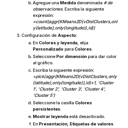
Agregue una
Medida
denominada
# de
observaciones
. Escriba la siguiente
expresión:
=count(aggr(KMeans2D(vDistClusters,onl
y(latitude),only(longitude)),id))
Configuración de
Aspecto
:
En
Colores y leyenda
, elija
Personalizado
para
Colores
.
Seleccione
Por dimensión
para dar color
al gráfico.
Escriba la siguiente expresión:
=pick(aggr(KMeans2D(vDistClusters,only
(latitude),only(longitude)),id)+1, 'Cluster
1', 'Cluster 2', 'Cluster 3', 'Cluster 4',
'Cluster 5')
Seleccione la casilla
Colores
persistentes
.
Mostrar leyenda
está desactivado.
En
Presentación
,
Etiquetas de valores