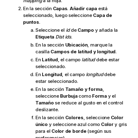
mapping
a la hoja.
En la sección
Capas
.
Añadir capa
está
seleccionado, luego seleccione
Capa de
puntos
.
Seleccione el
id
de
Campo
y añada la
Etiqueta
Dist ids
.
En la sección
Ubicación
, marque la
casilla
Campos de latitud y longitud
.
En
Latitud
, el campo
latitud
debe estar
seleccionado.
En
Longitud
, el campo
longitud
debe
estar seleccionado.
En la sección
Tamaño y forma
,
seleccione
Burbuja
como
Forma
y el
Tamaño
se reduce al gusto en el control
deslizante.
En la sección
Colores
, seleccione
Color
único
y seleccione azul como
Color
y gris
para el
Color de borde
(según sus
preferencias).