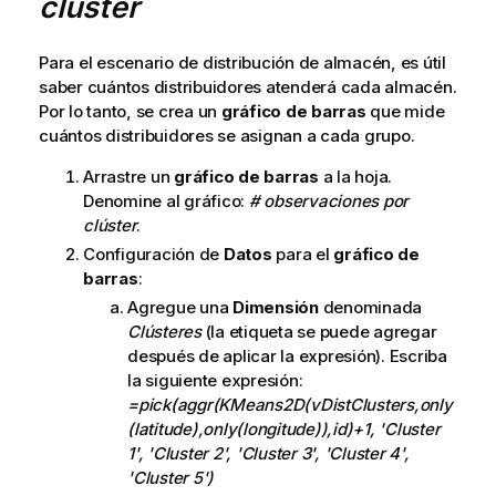
clúster
Para el escenario de distribución de almacén, es útil
saber cuántos distribuidores atenderá cada almacén.
Por lo tanto, se crea un
gráfico de barras
que mide
cuántos distribuidores se asignan a cada grupo.
Arrastre un
gráfico de barras
a la hoja.
Denomine al gráfico:
# observaciones por
clúster
.
Configuración de
Datos
para el
gráfico de
barras
:
Agregue una
Dimensión
denominada
Clústeres
(la etiqueta se puede agregar
después de aplicar la expresión). Escriba
la siguiente expresión:
=pick(aggr(KMeans2D(vDistClusters,only
(latitude),only(longitude)),id)+1, 'Cluster
1', 'Cluster 2', 'Cluster 3', 'Cluster 4',
'Cluster 5')