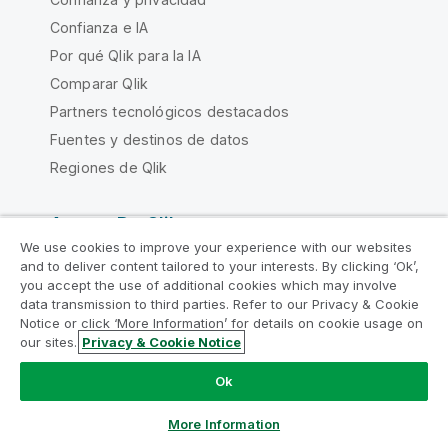
Confianza e IA
Por qué Qlik para la IA
Comparar Qlik
Partners tecnológicos destacados
Fuentes y destinos de datos
Regiones de Qlik
Acerca De Qlik
We use cookies to improve your experience with our websites
Empresa
and to deliver content tailored to your interests. By clicking ‘Ok’,
you accept the use of additional cookies which may involve
Liderazgo
data transmission to third parties. Refer to our Privacy & Cookie
RSC
Notice or click ‘More Information’ for details on cookie usage on
our sites.
Privacy & Cookie Notice
Diversidad e inclusión
Programa académico
Ok
Programa de Partners
More Information
Empleo