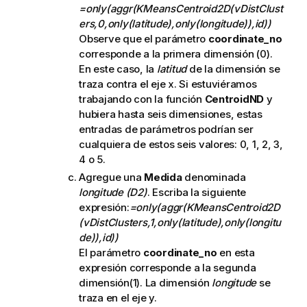
=only(aggr(KMeansCentroid2D(vDistClust
ers,0,only(latitude),only(longitude)),id))
Observe que el parámetro
coordinate_no
corresponde a la primera dimensión (0).
En este caso, la
latitud
de la dimensión se
traza contra el eje x. Si estuviéramos
trabajando con la función
CentroidND
y
hubiera hasta seis dimensiones, estas
entradas de parámetros podrían ser
cualquiera de estos seis valores: 0, 1, 2, 3,
4 o 5.
Agregue una
Medida
denominada
longitude (D2)
. Escriba la siguiente
expresión:
=only(aggr(KMeansCentroid2D
(vDistClusters,1,only(latitude),only(longitu
de)),id))
El parámetro
coordinate_no
en esta
expresión corresponde a la segunda
dimensión(1). La dimensión
longitude
se
traza en el eje y.