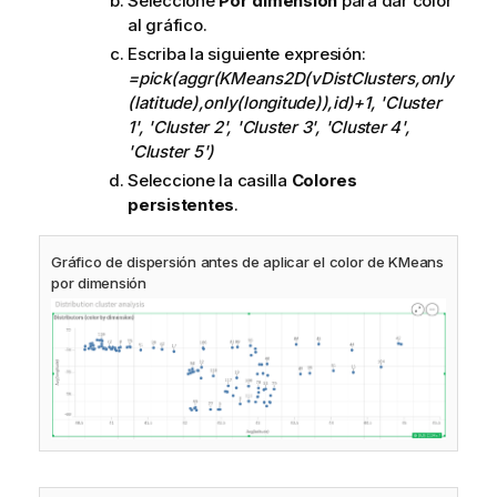
Seleccione
Por dimensión
para dar color
al gráfico.
Escriba la siguiente expresión:
=pick(aggr(KMeans2D(vDistClusters,only
(latitude),only(longitude)),id)+1, 'Cluster
1', 'Cluster 2', 'Cluster 3', 'Cluster 4',
'Cluster 5')
Seleccione la casilla
Colores
persistentes
.
Gráfico de dispersión antes de aplicar el color de KMeans
por dimensión