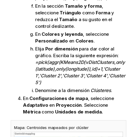
En la sección
Tamaño y forma
,
seleccione
Triángulo
como
Forma
y
reduzca el
Tamaño
a su gusto en el
control deslizante.
En
Colores y leyenda
, seleccione
Personalizado
en
Colores
.
Elija
Por dimensión
para dar color al
gráfico. Escriba la siguiente expresión:
=pick(aggr(KMeans2D(vDistClusters,only
(latitude),only(longitude)),id)+1,'Cluster
1','Cluster 2','Cluster 3','Cluster 4','Cluster
5')
Denomine a la dimensión
Clústeres
.
En
Configuraciones de mapa
, seleccione
Adaptativo
en
Proyección
. Seleccione
Métrica
como
Unidades de medida.
Mapa: Centroides mapeados por clúster