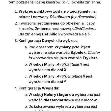
tym pożądaną liczbę klastrów (k=5) określa zmienna.
Wykres punktowy
zostaje przeciągnięty na
arkusz i nazwany
Distributors (by dimension)
.
Tworzona jest
zmienna
do określenia liczby
klastrów.
Zmienna
nosi nazwę
vDistClusters
.
Dla zmiennej
Definition
wprowadza się
5
.
Konfiguracja
Danych
dla wykresu:
Pod obszarem
Wymiary
pole
id
jest
wybierane jako wartość
Bąbelek
.
Cluster
id
wprowadza się jako wartość
Etykieta
.
W sekcji
Miary
,
Avg([latitude])
jest
wyrażeniem dla
osi X
.
W sekcji
Miary
,
Avg([longitude])
jest
wyrażeniem dla
osi Y
.
Konfiguracja
Wyglądu
:
W sekcji
Kolory i legenda
wybierana jest
wartość
Niestandardowe
dla
Kolorów
.
Do kolorowania wykresu wybierana jest