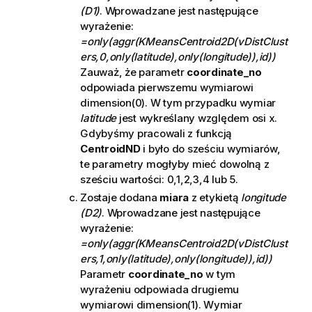
(D1)
. Wprowadzane jest następujące
wyrażenie:
=only(aggr(KMeansCentroid2D(vDistClust
ers,0,only(latitude),only(longitude)),id))
Zauważ, że parametr
coordinate_no
odpowiada pierwszemu wymiarowi
dimension(0). W tym przypadku wymiar
latitude
jest wykreślany względem osi x.
Gdybyśmy pracowali z funkcją
CentroidND
i było do sześciu wymiarów,
te parametry mogłyby mieć dowolną z
sześciu wartości: 0,1,2,3,4 lub 5.
Zostaje dodana
miara
z etykietą
longitude
(D2)
. Wprowadzane jest następujące
wyrażenie:
=only(aggr(KMeansCentroid2D(vDistClust
ers,1,only(latitude),only(longitude)),id))
Parametr
coordinate_no
w tym
wyrażeniu odpowiada drugiemu
wymiarowi dimension(1). Wymiar