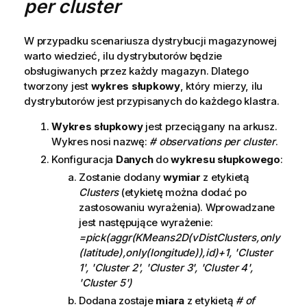
per cluster
W przypadku scenariusza dystrybucji magazynowej
warto wiedzieć, ilu dystrybutorów będzie
obsługiwanych przez każdy magazyn. Dlatego
tworzony jest
wykres słupkowy
, który mierzy, ilu
dystrybutorów jest przypisanych do każdego klastra.
Wykres słupkowy
jest przeciągany na arkusz.
Wykres nosi nazwę:
# observations per cluster
.
Konfiguracja
Danych
do
wykresu słupkowego
:
Zostanie dodany
wymiar
z etykietą
Clusters
(etykietę można dodać po
zastosowaniu wyrażenia). Wprowadzane
jest następujące wyrażenie:
=pick(aggr(KMeans2D(vDistClusters,only
(latitude),only(longitude)),id)+1, 'Cluster
1', 'Cluster 2', 'Cluster 3', 'Cluster 4',
'Cluster 5')
Dodana zostaje
miara
z etykietą
# of