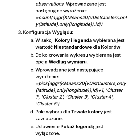
observations
. Wprowadzane jest
następujące wyrażenie:
=count(aggr(KMeans2D(vDistClusters,onl
y(latitude),only(longitude)),id))
Konfiguracja
Wyglądu
:
W sekcji
Kolory i legenda
wybierana jest
wartość
Niestandardowe
dla
Kolorów
.
Do kolorowania wykresu wybierana jest
opcja
Według wymiaru
.
Wprowadzane jest następujące
wyrażenie:
=pick(aggr(KMeans2D(vDistClusters,only
(latitude),only(longitude)),id)+1, 'Cluster
1', 'Cluster 2', 'Cluster 3', 'Cluster 4',
'Cluster 5')
Pole wyboru dla
Trwałe kolory
jest
zaznaczone.
Ustawienie
Pokaż legendę
jest
wyłączone.