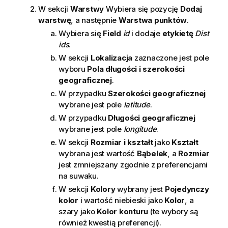
W sekcji
Warstwy
Wybiera się pozycję
Dodaj
warstwę
, a następnie
Warstwa punktów
.
Wybiera się
Field
id
i dodaje
etykietę
Dist
ids
.
W sekcji
Lokalizacja
zaznaczone jest pole
wyboru
Pola długości i szerokości
geograficznej
.
W przypadku
Szerokości geograficznej
wybrane jest pole
latitude
.
W przypadku
Długości geograficznej
wybrane jest pole
longitude
.
W sekcji
Rozmiar i kształt
jako
Kształt
wybrana jest wartość
Bąbelek
, a
Rozmiar
jest zmniejszany zgodnie z preferencjami
na suwaku.
W sekcji
Kolory
wybrany jest
Pojedynczy
kolor
i wartość niebieski jako
Kolor
, a
szary jako
Kolor konturu
(te wybory są
również kwestią preferencji).