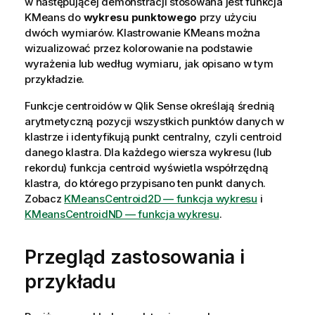
w następującej demonstracji stosowana jest funkcja
KMeans do
wykresu punktowego
przy użyciu
dwóch wymiarów. Klastrowanie KMeans można
wizualizować przez kolorowanie na podstawie
wyrażenia lub według wymiaru, jak opisano w tym
przykładzie.
Funkcje centroidów w
Qlik Sense
określają średnią
arytmetyczną pozycji wszystkich punktów danych w
klastrze i identyfikują punkt centralny, czyli centroid
danego klastra. Dla każdego wiersza wykresu (lub
rekordu) funkcja centroid wyświetla współrzędną
klastra, do którego przypisano ten punkt danych.
Zobacz
KMeansCentroid2D — funkcja wykresu
i
KMeansCentroidND — funkcja wykresu
.
Przegląd zastosowania i
przykładu