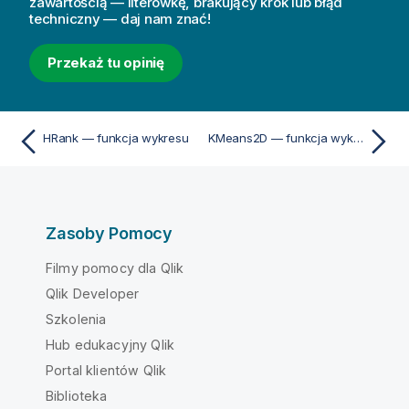
zawartością — literówkę, brakujący krok lub błąd
techniczny — daj nam znać!
Przekaż tu opinię
HRank — funkcja wykresu
KMeans2D — funkcja wykresu
Zasoby Pomocy
Filmy pomocy dla Qlik
Qlik Developer
Szkolenia
Hub edukacyjny Qlik
Portal klientów Qlik
Biblioteka