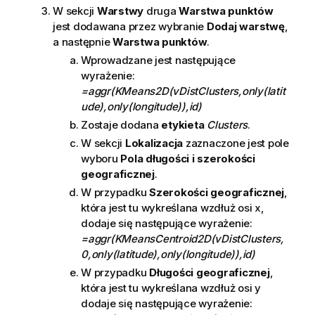
W sekcji
Warstwy
druga
Warstwa punktów
jest dodawana przez wybranie
Dodaj warstwę
,
a następnie
Warstwa punktów
.
Wprowadzane jest następujące
wyrażenie:
=aggr(KMeans2D(vDistClusters,only(latit
ude),only(longitude)),id)
Zostaje dodana
etykieta
Clusters
.
W sekcji
Lokalizacja
zaznaczone jest pole
wyboru
Pola długości i szerokości
geograficznej
.
W przypadku
Szerokości geograficznej
,
która jest tu wykreślana wzdłuż osi x,
dodaje się następujące wyrażenie:
=aggr(KMeansCentroid2D(vDistClusters,
0,only(latitude),only(longitude)),id)
W przypadku
Długości geograficznej
,
która jest tu wykreślana wzdłuż osi y
dodaje się następujące wyrażenie: