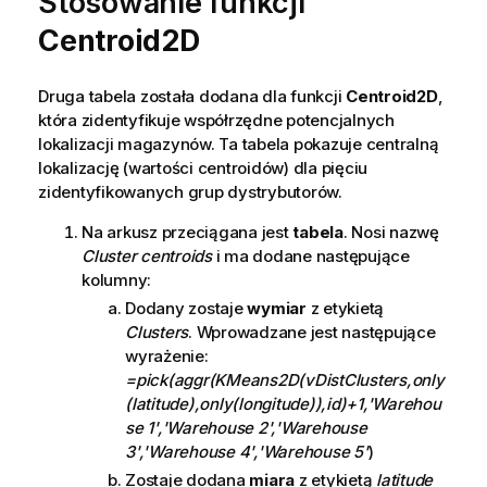
Stosowanie funkcji
Centroid2D
Druga tabela została dodana dla funkcji
Centroid2D
,
która zidentyfikuje współrzędne potencjalnych
lokalizacji magazynów. Ta tabela pokazuje centralną
lokalizację (wartości centroidów) dla pięciu
zidentyfikowanych grup dystrybutorów.
Na arkusz przeciągana jest
tabela
. Nosi nazwę
Cluster centroids
i ma dodane następujące
kolumny:
Dodany zostaje
wymiar
z etykietą
Clusters
. Wprowadzane jest następujące
wyrażenie:
=pick(aggr(KMeans2D(vDistClusters,only
(latitude),only(longitude)),id)+1,'Warehou
se 1','Warehouse 2','Warehouse
3','Warehouse 4','Warehouse 5'
)
Zostaje dodana
miara
z etykietą
latitude