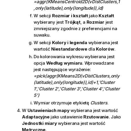
=aggr(KMeansCentroid2D(vDistClusters,1
,only(latitude),only(longitude)),id)
W sekcji
Rozmiar i kształt
jako
Kształt
wybierany jest
Trójkąt
, a
Rozmiar
jest
zmniejszany zgodnie z preferencjami na
suwaku.
W sekcji
Kolory i legenda
wybierana jest
wartość
Niestandardowe
dla
Kolorów
.
Do kolorowania wykresu wybierana jest
opcja
Według wymiaru
. Wprowadzane
jest następujące wyrażenie:
=pick(aggr(KMeans2D(vDistClusters,only
(latitude),only(longitude)),id)+1,'Cluster
1','Cluster 2','Cluster 3','Cluster 4','Cluster
5')
Wymiar otrzymuje etykietę
Clusters
.
W
Ustawieniach mapy
wybierana jest wartość
Adaptacyjne
jako ustawienie
Rzutowanie
. Jako
Jednostki miary
wybierana jest wartość
Metryczne
.