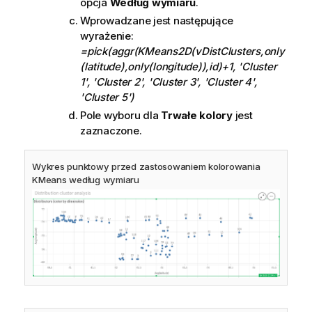
opcja
Według wymiaru
.
Wprowadzane jest następujące
wyrażenie:
=pick(aggr(KMeans2D(vDistClusters,only
(latitude),only(longitude)),id)+1, 'Cluster
1', 'Cluster 2', 'Cluster 3', 'Cluster 4',
'Cluster 5')
Pole wyboru dla
Trwałe kolory
jest
zaznaczone.
Wykres punktowy przed zastosowaniem kolorowania
KMeans według wymiaru