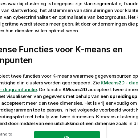
es waarbij clustering is toegepast zijn klantsegmentatie, fraude
 van klantverloop, het afstemmen van stimuleringen voor klante
en van cybercriminaliteit en optimalisatie van bezorgroutes. He
algoritme wordt steeds meer gebruikt door ondernemingen die p
n hun diensten willen optimaliseren.
ense
Functies voor K-means en
npunten
biedt twee functies voor K-means waarmee gegevenspunten op
stigheid in clusters worden gegroepeerd. Zie
KMeans2D - diag
 diagramfunctie
. De functie
KMeans2D
accepteert twee dimen
het visualiseren van gegevens met behulp van een
spreidingsp
accepteert meer dan twee dimensies. Het is vrij eenvoudig om 
rddiagrammen toe te passen. In het volgende voorbeeld wordt
eidingsplot
met behulp van twee dimensies. K-means clusterin
erd door middel van een uitdrukking of een dimensie zoals in d
 and to
Ok