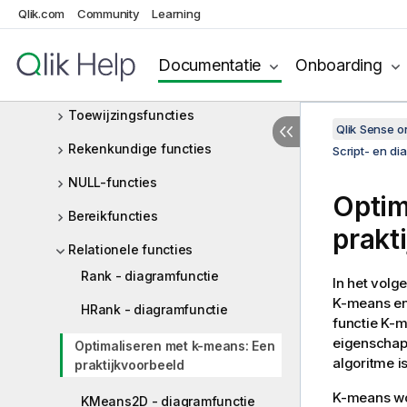
Qlik.com
Interpretatiefuncties
Community
Learning
Interrecord-functies
Documentatie
Onboarding
Logische functies
Toewijzingsfuncties
Qlik Sense 
Rekenkundige functies
Script- en di
NULL-functies
Optim
Bereikfuncties
prakt
Relationele functies
Rank - diagramfunctie
In het volg
K-means en
HRank - diagramfunctie
functie K-
eigenschapp
Optimaliseren met k-means: Een
algoritme i
praktijkvoorbeeld
K-means wor
KMeans2D - diagramfunctie