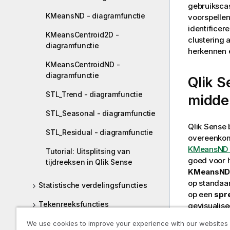
gebruikscas
KMeansND - diagramfunctie
voorspellen
identificer
KMeansCentroid2D -
clustering 
diagramfunctie
herkennen e
KMeansCentroidND -
diagramfunctie
Qlik S
STL_Trend - diagramfunctie
midde
STL_Seasonal - diagramfunctie
Qlik Sense
STL_Residual - diagramfunctie
overeenkom
KMeansND -
Tutorial: Uitsplitsing van
goed voor 
tijdreeksen in Qlik Sense
KMeansND
op standaa
Statistische verdelingsfuncties
op een
spr
Tekenreeksfuncties
gevisualise
getoond.
Systeemfuncties
We use cookies to improve your experience with our websites