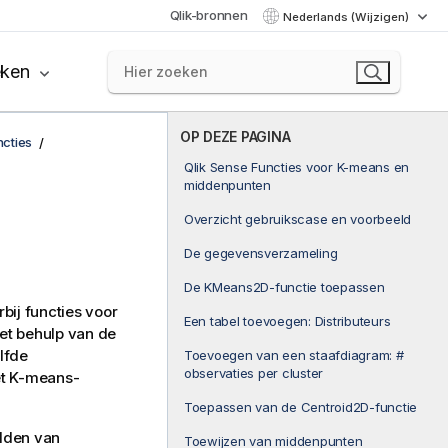
Qlik-bronnen
Nederlands (Wijzigen)
eken
OP DEZE PAGINA
ncties
Qlik Sense Functies voor K-means en
middenpunten
Overzicht gebruikscase en voorbeeld
De gegevensverzameling
De KMeans2D-functie toepassen
bij functies voor
Een tabel toevoegen: Distributeurs
et behulp van de
lfde
Toevoegen van een staafdiagram: #
observaties per cluster
et K-means-
Toepassen van de Centroid2D-functie
elden van
Toewijzen van middenpunten