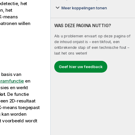
detectie, het
Meer koppelingen tonen
n, het
t K-means
atronen willen
WAS DEZE PAGINA NUTTIG?
Als u problemen ervaart op deze pagina of
de inhoud onjuist is – een tikfout, een
ontbrekende stap of een technische fout –
laat het ons weten!
Geef hier uw feedback
 basis van
ramfunctie
en
sies en werkt
lot
. De functie
een 2D-resultaat
 K-means toegepast
g kan worden
it voorbeeld wordt