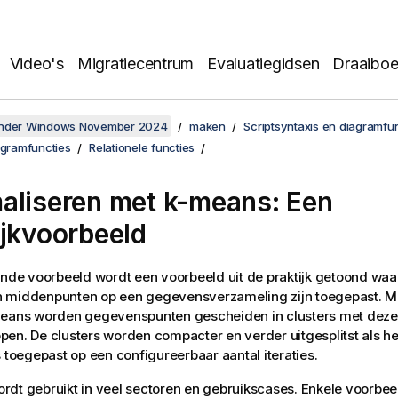
Video's
Migratiecentrum
Evaluatiegidsen
Draaibo
onder Windows November 2024
maken
Scriptsyntaxis en diagramfu
agramfuncties
Relationele functies
aliseren met k-means: Een
ijkvoorbeeld
ende voorbeeld wordt een voorbeeld uit de praktijk getoond waar
 middenpunten op een gegevensverzameling zijn toegepast. M
means worden gegevenspunten gescheiden in clusters met deze
en. De clusters worden compacter en verder uitgesplitst als h
s toegepast op een configureerbaar aantal iteraties.
dt gebruikt in veel sectoren en gebruikscases. Enkele voorbe