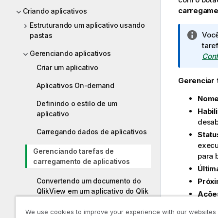
carregame
Criando aplicativos
Estruturando um aplicativo usando
N
Você
pastas
o
tare
Gerenciando aplicativos
t
Conf
a
Criar um aplicativo
i
Gerenciar 
Aplicativos On-demand
n
Nom
f
Definindo o estilo de um
o
Habil
aplicativo
r
desab
m
Carregando dados de aplicativos
Statu
a
execu
Gerenciando tarefas de
t
para b
carregamento de aplicativos
i
Últim
v
Convertendo um documento do
Próx
a
QlikView em um aplicativo do Qlik
Açõe
Sense
taref
We use cookies to improve your experience with our websites