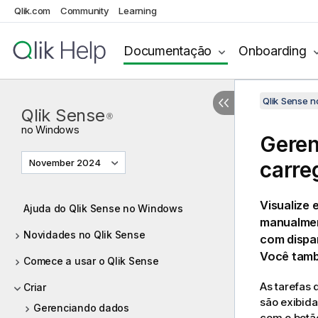
Qlik.com
Community
Learning
Documentação
Onboarding
Qlik Sense 
Qlik Sense
®
no
Windows
Geren
November 2024
carre
Visualize 
Ajuda do Qlik Sense no Windows
manualmen
Novidades no Qlik Sense
com dispa
Você tamb
Comece a usar o Qlik Sense
As tarefas 
Criar
são exibida
Gerenciando dados
com o botão