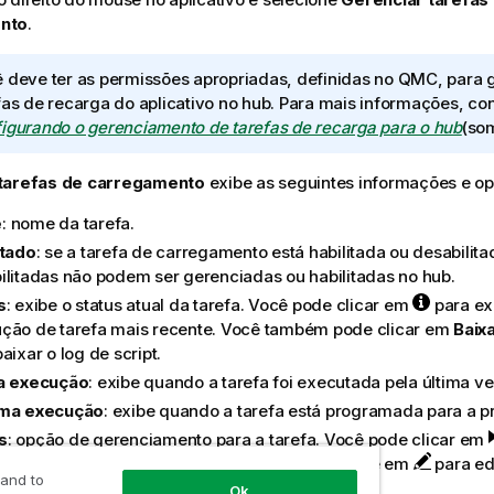
nto
.
 deve ter as permissões apropriadas, definidas no
QMC
, para 
fas de recarga do aplicativo no hub. Para mais informações, co
igurando o gerenciamento de tarefas de recarga para o hub
(so
tarefas de carregamento
exibe as seguintes informações e o
e
: nome da tarefa.
itado
: se a tarefa de carregamento está habilitada ou desabilita
ilitadas não podem ser gerenciadas ou habilitadas no hub.
s
: exibe o status atual da tarefa. Você pode clicar em
para ex
ção de tarefa mais recente. Você também pode clicar em
Baixa
aixar o log de script.
a execução
: exibe quando a tarefa foi executada pela última ve
ima execução
: exibe quando a tarefa está programada para a 
s
: opção de gerenciamento para a tarefa. Você pode clicar em
as ou clicar em
para interromper tarefas.
Clique em
para ed
 and to
Ok