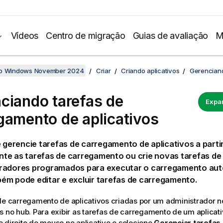
Vídeos
Centro de migração
Guias de avaliação
M
no Windows November 2024
Criar
Criando aplicativos
Gerenciand
ciando tarefas de
Expan
gamento de aplicativos
e gerencie tarefas de carregamento de aplicativos a parti
te as tarefas de carregamento ou crie novas tarefas d
radores programados para executar o carregamento au
ém pode editar e excluir tarefas de carregamento.
de carregamento de aplicativos criadas por um administrador 
s no hub. Para exibir as tarefas de carregamento de um aplicati
 direito do mouse no aplicativo e selecione
Gerenciar tarefas