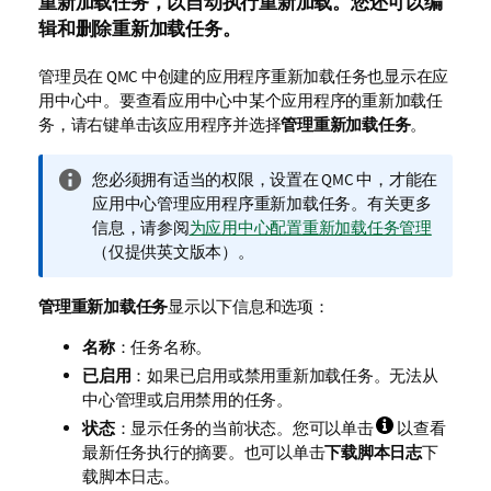
重新加载任务，以自动执行重新加载。您还可以编
辑和删除重新加载任务。
管理员在
QMC
中创建的应用程序重新加载任务也显示在应
用中心中。要查看应用中心中某个应用程序的重新加载任
务，请右键单击该应用程序并选择
管理重新加载任务
。
信
您必须拥有适当的权限，设置在
QMC
中，才能在
息
应用中心管理应用程序重新加载任务。有关更多
注
信息，请参阅
为应用中心配置重新加载任务管理
释
（仅提供英文版本）
。
管理重新加载任务
显示以下信息和选项：
名称
：任务名称。
已启用
：如果已启用或禁用重新加载任务。无法从
中心管理或启用禁用的任务。
状态
：显示任务的当前状态。您可以单击
以查看
最新任务执行的摘要。也可以单击
下载脚本日志
下
载脚本日志。