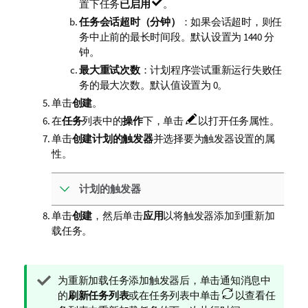
置下任务
已启用
。
任务会话超时（分钟）
：如果会话超时，则任
务中止前的最长时间段。默认设置为 1440 分
钟。
最大重试次数
：计划程序尝试重新运行失败任
务的最大次数。默认值设置为 0。
单击
创建
。
在
任务
列表中的
操作
下，单击
以打开任务属性。
单击
创建计划的触发器
并选择要为触发器设置的属
性。
计划的触发器
单击
创建
，然后单击
应用
以将触发器添加到重新加
载任务。
提
为重新加载任务添加触发器后，单击通知消息中
示
的
刷新任务列表
或在任务列表中单击
以查看任