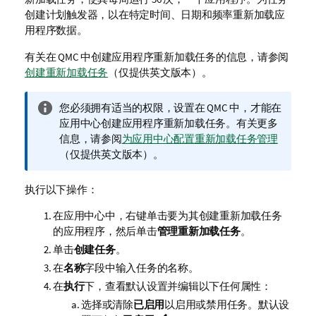
创建计划触发器，以在特定时间、日期和频率重新加载应
用程序数据。
有关在
QMC
中创建应用程序重新加载任务的信息，请参阅
创建重新加载任务
（仅提供英文版本）
。
信
您必须拥有适当的权限，设置在
QMC
中，才能在
息
应用中心创建应用程序重新加载任务。有关更多
注
信息，请参阅
为应用中心配置重新加载任务管理
释
（仅提供英文版本）
。
执行以下操作：
在应用中心中，右键单击要为其创建重新加载任务
的应用程序，然后单击
管理重新加载任务
。
单击
创建任务
。
在
名称
字段中输入任务的名称。
在
执行
下，查看默认设置并编辑以下任何属性：
选择或清除
已启用
以启用或禁用任务。默认设