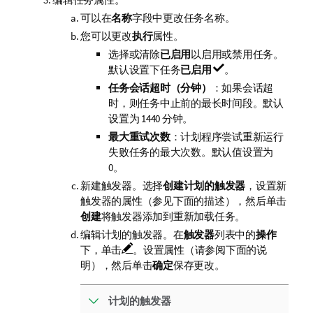
可以在
名称
字段中更改任务名称。
您可以更改
执行
属性。
选择或清除
已启用
以启用或禁用任务。
默认设置下任务
已启用
。
任务会话超时（分钟）
：如果会话超
时，则任务中止前的最长时间段。默认
设置为 1440 分钟。
最大重试次数
：计划程序尝试重新运行
失败任务的最大次数。默认值设置为
0。
新建触发器。选择
创建计划的触发器
，设置新
触发器的属性（参见下面的描述），然后单击
创建
将触发器添加到重新加载任务。
编辑计划的触发器。在
触发器
列表中的
操作
下，单击
。设置属性（请参阅下面的说
明），然后单击
确定
保存更改。
计划的触发器