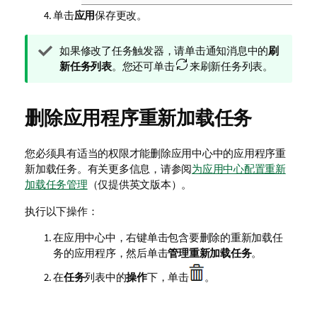
单击
应用
保存更改。
提
如果修改了任务触发器，请单击通知消息中的
刷
示
新任务列表
。您还可单击
来刷新任务列表。
注
释
删除应用程序重新加载任务
您必须具有适当的权限才能删除应用中心中的应用程序重
新加载任务。有关更多信息，请参阅
为应用中心配置重新
加载任务管理
（仅提供英文版本）
。
执行以下操作：
在应用中心中，右键单击包含要删除的重新加载任
务的应用程序，然后单击
管理重新加载任务
。
在
任务
列表中的
操作
下，单击
。