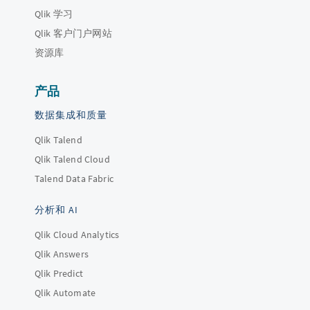
Qlik 学习
Qlik 客户门户网站
资源库
产品
数据集成和质量
Qlik Talend
Qlik Talend Cloud
Talend Data Fabric
分析和 AI
Qlik Cloud Analytics
Qlik Answers
Qlik Predict
Qlik Automate