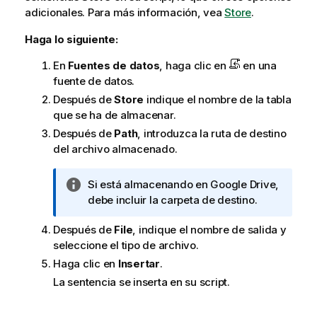
adicionales.
Para más información, vea
Store
.
Haga lo siguiente:
En
Fuentes de datos
, haga clic en
en una
fuente de datos.
Después de
Store
indique el nombre de la tabla
que se ha de almacenar.
Después de
Path
, introduzca la ruta de destino
del archivo almacenado.
N
Si está almacenando en Google Drive,
o
debe incluir la carpeta de destino.
t
Después de
File
, indique el nombre de salida y
a
seleccione el tipo de archivo.
i
n
Haga clic en
Insertar
.
f
La sentencia se inserta en su script.
o
r