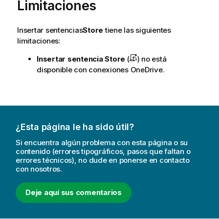
Limitaciones
m
a
t
Insertar sentencias
Store
tiene las siguientes
i
limitaciones:
v
a
Insertar sentencia
Store
(
) no está
disponible con conexiones OneDrive.
¿Esta página le ha sido útil?
Si encuentra algún problema con esta página o su
contenido (errores tipográficos, pasos que faltan o
errores técnicos), no dude en ponerse en contacto
con nosotros.
Deje aquí sus comentarios