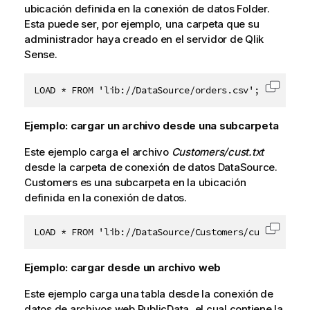
ubicación definida en la conexión de datos
Folder
.
Esta puede ser, por ejemplo, una carpeta que su
administrador haya creado en el servidor de
Qlik
Sense
.
LOAD * FROM 'lib://DataSource/orders.csv';
Copiar 
Ejemplo: cargar un archivo desde una subcarpeta
Este ejemplo carga el archivo
Customers/cust.txt
desde la carpeta de conexión de datos
DataSource
.
Customers
es una subcarpeta en la ubicación
definida en la conexión de datos.
LOAD * FROM 'lib://DataSource/Customers/cust.txt';
Copiar 
Ejemplo: cargar desde un archivo web
Este ejemplo carga una tabla desde la conexión de
datos de archivos web
PublicData
, el cual contiene la