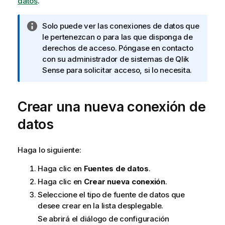
datos
.
N
Solo puede ver las conexiones de datos que
o
le pertenezcan o para las que disponga de
t
derechos de acceso. Póngase en contacto
a
con su administrador de sistemas de
Qlik
i
Sense
para solicitar acceso, si lo necesita.
n
f
Crear una nueva conexión de
o
r
datos
m
a
t
Haga lo siguiente:
i
Haga clic en
Fuentes de datos
.
v
a
Haga clic en
Crear nueva conexión
.
Seleccione el tipo de fuente de datos que
desee crear en la lista desplegable.
Se abrirá el diálogo de configuración