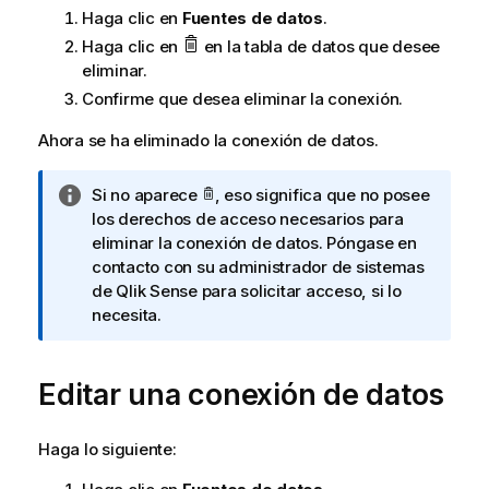
Haga clic en
Fuentes de datos
.
a
Haga clic en
en la tabla de datos que desee
eliminar.
Confirme que desea eliminar la conexión.
Ahora se ha eliminado la conexión de datos.
N
Si no aparece
, eso significa que no posee
o
los derechos de acceso necesarios para
t
eliminar la conexión de datos. Póngase en
a
contacto con su administrador de sistemas
i
de
Qlik Sense
para solicitar acceso, si lo
n
necesita.
f
o
Editar una conexión de datos
r
m
a
Haga lo siguiente:
t
i