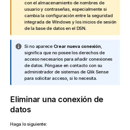
d
con el almacenamiento de nombres de
e
usuario y contraseñas, especialmente si
a
cambia la configuración entre la seguridad
v
integrada de Windows y los inicios de sesión
i
de la base de datos en el
DSN
.
s
o
N
Si no aparece
Crear nueva conexión
,
o
significa que no posee los derechos de
t
acceso necesarios para añadir conexiones
a
de datos. Póngase en contacto con su
i
administrador de sistemas de
Qlik Sense
n
para solicitar acceso, si lo necesita.
f
o
Eliminar una conexión de
r
m
datos
a
t
i
Haga lo siguiente:
v