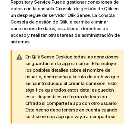
Repository Service
.Puede gestionar conexiones de
datos con la consola
Consola de gestión de Qlik
en
un despliegue de servidor
Qlik Sense
. La consola
Consola de gestión de Qlik
le permite eliminar
conexiones de datos, establecer derechos de
acceso y realizar otras tareas de administración de
sistemas.
N
En
Qlik Sense Desktop
todas las conexiones
o
se guardan en la app sin cifrar. Ello incluye
t
los posibles detalles sobre el nombre de
a
usuario, contraseña y la ruta de archivo que
d
se ha introducido al crear la conexión. Esto
e
significa que todos estos detalles pueden
a
estar disponibles en forma de texto no
v
cifrado si comparte la app con otro usuario.
i
Este hecho debe tenerse en cuenta cuando
s
se diseñe una app que vaya a compartirse.
o