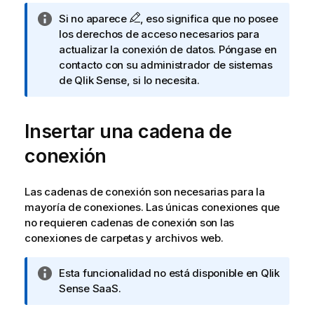
f
N
Si no aparece
, eso significa que no posee
o
o
los derechos de acceso necesarios para
r
t
actualizar la conexión de datos. Póngase en
m
a
contacto con su administrador de sistemas
a
i
de
Qlik Sense
, si lo necesita.
t
n
i
f
v
Insertar una cadena de
o
a
r
conexión
m
a
t
Las cadenas de conexión son necesarias para la
i
mayoría de conexiones. Las únicas conexiones que
v
no requieren cadenas de conexión son las
a
conexiones de carpetas y archivos web.
N
Esta funcionalidad no está disponible en
Qlik
o
Sense SaaS
.
t