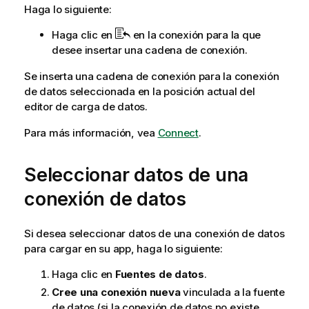
a
Haga lo siguiente:
i
Haga clic en
en la conexión para la que
n
desee insertar una cadena de conexión.
f
o
Se inserta una cadena de conexión para la conexión
r
de datos seleccionada en la posición actual del
m
editor de carga de datos
.
a
t
Para más información, vea
Connect
.
i
v
Seleccionar datos de una
a
conexión de datos
Si desea seleccionar datos de una conexión de datos
para cargar en su app, haga lo siguiente:
Haga clic en
Fuentes de datos
.
Cree una conexión nueva
vinculada a la fuente
de datos (si la conexión de datos no existe