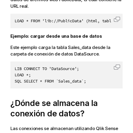
URL
real.
LOAD * FROM 'lib://PublicData' (html, table is @1);
Copiar 
Ejemplo: cargar desde una base de datos
Este ejemplo carga la tabla
Sales_data
desde la
carpeta de conexión de datos
DataSource
.
LIB CONNECT TO 'DataSource';

Copiar 
LOAD *;

SQL SELECT * FROM `Sales_data`;
¿Dónde se almacena la
conexión de datos?
Las conexiones se almacenan utilizando
Qlik Sense