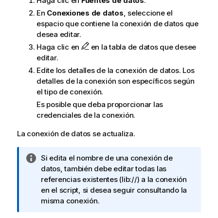
Haga clic en
Fuentes de datos
.
v
En
Conexiones de datos
, seleccione el
a
espacio que contiene la conexión de datos que
desea editar.
Haga clic en
en la tabla de datos que desee
editar.
Edite los detalles de la conexión de datos. Los
detalles de la conexión son específicos según
el tipo de conexión.
Es posible que deba proporcionar las
credenciales de la conexión.
La conexión de datos se actualiza.
N
Si edita el nombre de una conexión de
o
datos, también debe editar todas las
t
referencias existentes (
lib://
) a la conexión
a
en el script, si desea seguir consultando la
i
misma conexión.
n