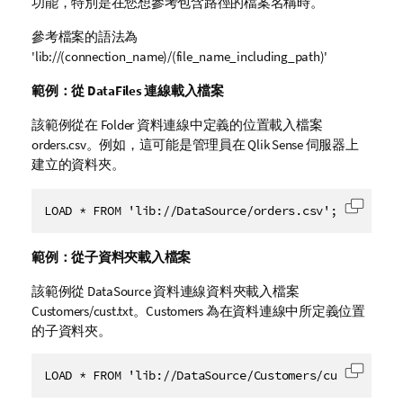
功能，特別是在您想參考包含路徑的檔案名稱時。
參考檔案的語法為
'lib://
(connection_name)/(file_name_including_path)'
範例：從 DataFiles 連線載入檔案
該範例從在
Folder
資料連線中定義的位置載入檔案
orders.csv
。例如，這可能是管理員在
Qlik Sense
伺服器上
建立的資料夾。
LOAD * FROM 'lib://DataSource/orders.csv';
將代碼
範例：從子資料夾載入檔案
該範例從
DataSource
資料連線資料夾載入檔案
Customers/cust.txt
。
Customers
為在資料連線中所定義位置
的子資料夾。
LOAD * FROM 'lib://DataSource/Customers/cust.txt';
將代碼