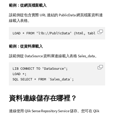
範例：從網頁檔案載入
該範例從包含實際
URL
連結的
PublicData
網頁檔案資料連
線載入表格。
LOAD * FROM 'lib://PublicData' (html, table is @1);
將代碼
範例：從資料庫載入
該範例從
DataSource
資料庫連線載入表格
Sales_data
。
LIB CONNECT TO 'DataSource';

將代碼
LOAD *;

SQL SELECT * FROM `Sales_data`;
資料連線儲存在哪裡？
連線使用
Qlik Sense Repository Service
儲存。您可在
Qlik