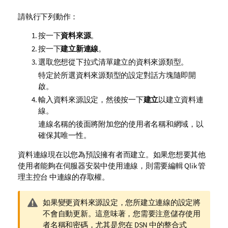
請執行下列動作：
按一下
資料來源
。
按一下
建立新連線
。
選取您想從下拉式清單建立的資料來源類型。
特定於所選資料來源類型的設定對話方塊隨即開
啟。
輸入資料來源設定，然後按一下
建立
以建立資料連
線。
連線名稱的後面將附加您的使用者名稱和網域，以
確保其唯一性。
資料連線現在以您為預設擁有者而建立。如果您想要其他
使用者能夠在伺服器安裝中使用連線，則需要編輯
Qlik 管
理主控台
中連線的存取權。
警
如果變更資料來源設定，您所建立連線的設定將
告
不會自動更新。這意味著，您需要注意儲存使用
備
者名稱和密碼，尤其是您在
DSN
中的整合式