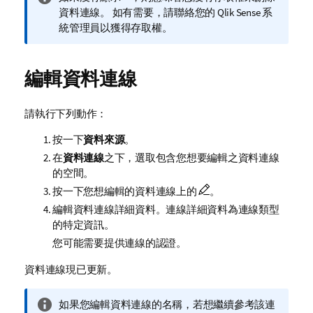
訊
資料連線。 如有需要，請聯絡您的
Qlik Sense
系
備
統管理員以獲得存取權。
註
編輯資料連線
請執行下列動作：
按一下
資料來源
。
在
資料連線
之下，選取包含您想要編輯之資料連線
的空間。
按一下您想編輯的資料連線上的
。
編輯資料連線詳細資料。連線詳細資料為連線類型
的特定資訊。
您可能需要提供連線的認證。
資料連線現已更新。
資
如果您編輯資料連線的名稱，若想繼續參考該連