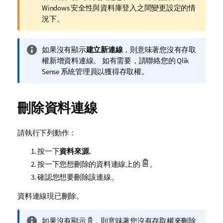
註
Windows 安全性與資料庫登入之間變更設定的情
況下。
資
如果沒有顯示
建立新連線
，則意味著您沒有存取
訊
權新增資料連線。 如有需要，請聯絡您的
Qlik
備
Sense
系統管理員以獲得存取權。
註
刪除資料連線
請執行下列動作：
按一下
資料來源
。
按一下您想刪除的資料連線上的
。
確認您想要刪除該連線。
資料連線現已刪除。
資
如果沒有顯示
，則意味著您沒有存取權來刪除