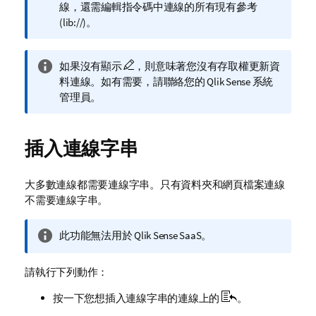
訊
線，還需編輯指令碼中連線的所有現有參考
備
(
lib://
)。
註
資
如果沒有顯示
，則意味著您沒有存取權更新資
訊
料連線。如有需要，請聯絡您的
Qlik Sense
系統
備
管理員。
註
插入連線字串
大多數連線都需要連線字串。只有資料夾和網頁檔案連線
不需要連線字串。
資
此功能無法用於
Qlik Sense SaaS
。
訊
備
請執行下列動作：
註
按一下您想插入連線字串的連線上的
。