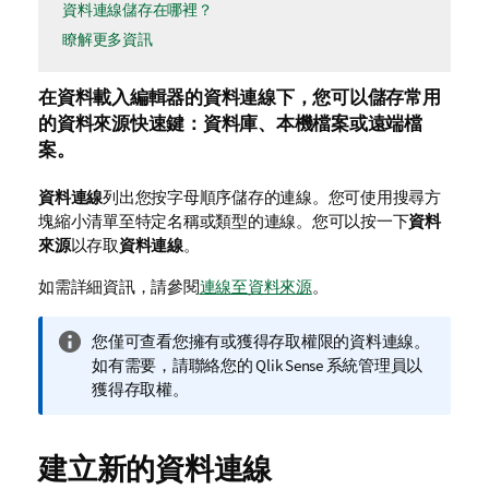
資料連線儲存在哪裡？
瞭解更多資訊
在資料載入編輯器的資料連線下，您可以儲存常用
的資料來源快速鍵：資料庫、本機檔案或遠端檔
案。
資料連線
列出您按字母順序儲存的連線。您可使用搜尋方
塊縮小清單至特定名稱或類型的連線。您可以按一下
資料
來源
以存取
資料連線
。
如需詳細資訊，請參閱
連線至資料來源
。
資
您僅可查看您擁有或獲得存取權限的資料連線。
訊
如有需要，請聯絡您的
Qlik Sense
系統管理員以
備
獲得存取權。
註
建立新的資料連線