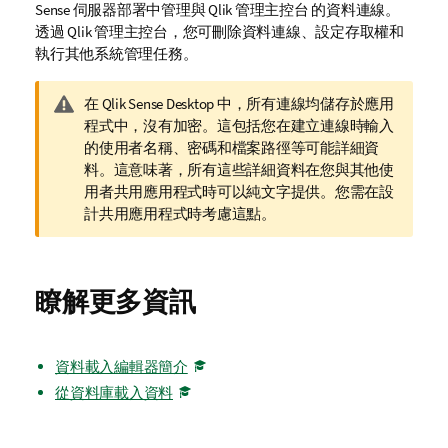
Sense
伺服器部署中管理與
Qlik 管理主控台
的資料連線。
透過
Qlik 管理主控台
，您可刪除資料連線、設定存取權和
執行其他系統管理任務。
警
在
Qlik Sense Desktop
中，所有連線均儲存於應用
告
程式中，沒有加密。這包括您在建立連線時輸入
備
的使用者名稱、密碼和檔案路徑等可能詳細資
註
料。這意味著，所有這些詳細資料在您與其他使
用者共用應用程式時可以純文字提供。您需在設
計共用應用程式時考慮這點。
瞭解更多資訊
資料載入編輯器簡介
從資料庫載入資料