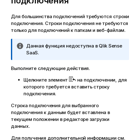
подключения
е
м
к
а
и
ц
Для большинства подключений требуются строки
н
и
подключения. Строки подключения не требуются
ф
и
только для подключений к папкам и веб-файлам.
о
р
П
Данная функция недоступна в
Qlik Sense
м
р
SaaS
.
а
и
ц
м
Выполните следующие действия.
и
е
и
Щелкните элемент
на подключении, для
ч
которого требуется вставить строку
а
подключения.
н
и
Строка подключения для выбранного
е
подключения к данным будет вставлена в
к
текущем положении в
редакторе загрузки
и
данных
.
н
ф
Для получения дополнительной информации см.