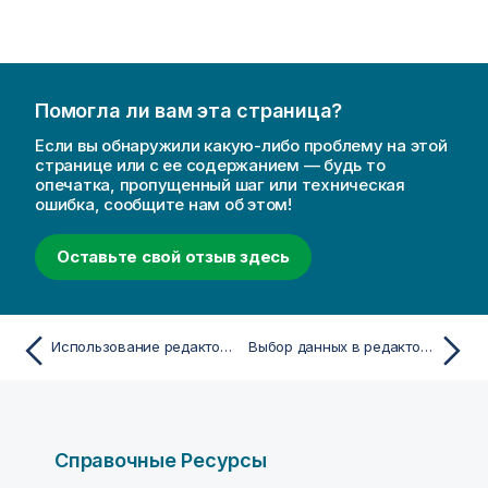
д
е
н
и
ю
Помогла ли вам эта страница?
Если вы обнаружили какую-либо проблему на этой
странице или с ее содержанием — будь то
опечатка, пропущенный шаг или техническая
ошибка, сообщите нам об этом!
Оставьте свой отзыв здесь
Использование редактора загрузки данных
Выбор данных в редакторе загрузки данных
Справочные Ресурсы