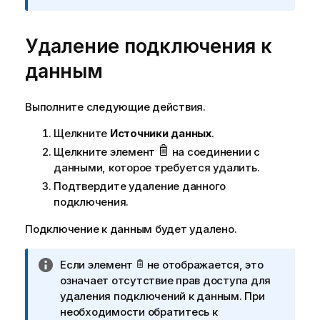
н
е
и
ж
Удаление подключения к
е
д
к
е
данным
и
н
н
и
ф
ю
Выполните следующие действия.
о
Щелкните
Источники данных
.
р
м
Щелкните элемент
на соединении с
а
данными, которое требуется удалить.
ц
Подтвердите удаление данного
и
подключения.
и
Подключение к данным будет удалено.
П
Если элемент
не отображается, это
р
означает отсутствие прав доступа для
и
удаления подключений к данным. При
м
необходимости обратитесь к