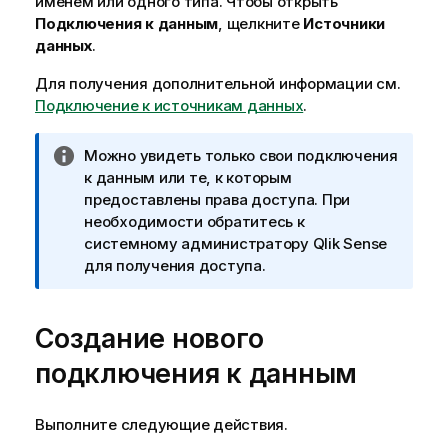
именем или одного типа. Чтобы открыть
Подключения к данным
, щелкните
Источники
данных
.
Для получения дополнительной информации см.
Подключение к источникам данных
.
П
Можно увидеть только свои подключения
р
к данным или те, к которым
и
предоставлены права доступа. При
м
необходимости обратитесь к
е
системному администратору
Qlik Sense
ч
для получения доступа.
а
н
Создание нового
и
е
подключения к данным
к
и
н
Выполните следующие действия.
ф