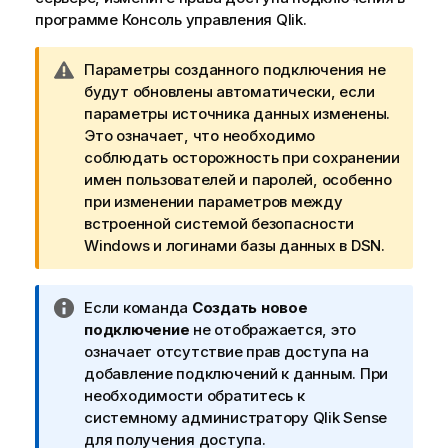
программе
Консоль управления Qlik
.
П
Параметры созданного подключения не
р
будут обновлены автоматически, если
и
параметры источника данных изменены.
м
Это означает, что необходимо
е
соблюдать осторожность при сохранении
ч
имен пользователей и паролей, особенно
а
при изменении параметров между
н
встроенной системой безопасности
и
Windows и логинами базы данных в
DSN
.
е
к
П
Если команда
Создать новое
п
р
подключение
не отображается, это
р
и
означает отсутствие прав доступа на
е
м
добавление подключений к данным. При
д
е
необходимости обратитесь к
у
ч
системному администратору
Qlik Sense
п
а
для получения доступа.
р