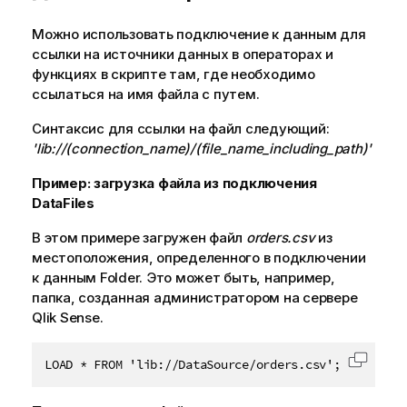
Можно использовать подключение к данным для
ссылки на источники данных в операторах и
функциях в скрипте там, где необходимо
ссылаться на имя файла с путем.
Синтаксис для ссылки на файл следующий:
'lib://
(connection_name)/(file_name_including_path)'
Пример: загрузка файла из подключения
DataFiles
В этом примере загружен файл
orders.csv
из
местоположения, определенного в подключении
к данным
Folder
. Это может быть, например,
папка, созданная администратором на сервере
Qlik Sense
.
LOAD * FROM 'lib://DataSource/orders.csv';
Скопир