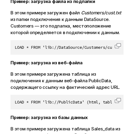
Пример: загрузка файла из подпапки
В этом примере загружен файл
Customers/cust.txt
из папки подключения к данным
DataSource
.
Customers
— это подпапка, местоположение
которой определяется в подключении к данным.
LOAD * FROM 'lib://DataSource/Customers/cust.txt';
Скопир
Пример: загрузка из веб-файла
В этом примере загружена таблица из
подключения к данным веб-файла
PublicData
,
содержащего ссылку на фактический адрес
URL
.
LOAD * FROM 'lib://PublicData' (html, table is @1);
Скопир
Пример: загрузка из базы данных
В этом примере загружена таблица
Sales_data
из