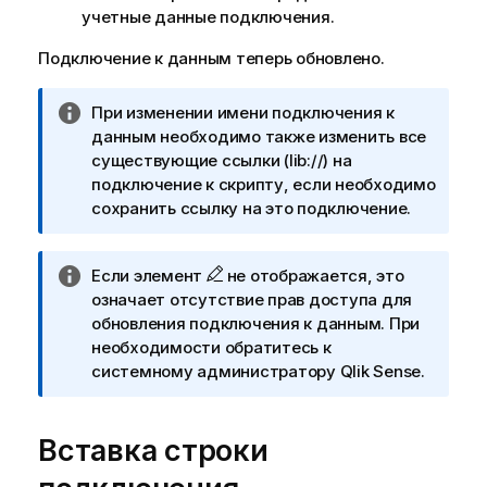
учетные данные подключения.
Подключение к данным теперь обновлено.
П
При изменении имени подключения к
р
данным необходимо также изменить все
и
существующие ссылки (
lib://
) на
м
подключение к скрипту, если необходимо
е
сохранить ссылку на это подключение.
ч
а
П
Если элемент
не отображается, это
н
р
означает отсутствие прав доступа для
и
и
обновления подключения к данным. При
е
м
необходимости обратитесь к
к
е
системному администратору
Qlik Sense
.
и
ч
н
а
ф
Вставка строки
н
о
и
р