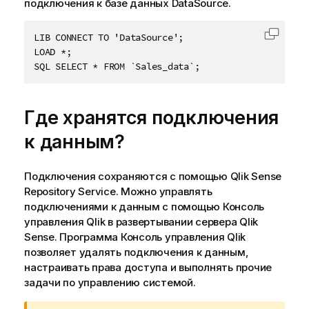
подключения к базе данных
DataSource
.
LIB CONNECT TO 'DataSource';

Скопир
LOAD *;

SQL SELECT * FROM `Sales_data`;
Где хранятся подключения
к данным?
Подключения сохраняются с помощью
Qlik Sense
Repository Service
. Можно управлять
подключениями к данным с помощью
Консоль
управления Qlik
в развертывании сервера
Qlik
Sense
. Программа
Консоль управления Qlik
позволяет удалять подключения к данным,
настраивать права доступа и выполнять прочие
задачи по управлению системой.