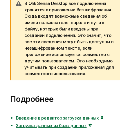
П
В
Qlik Sense Desktop
все подключения
р
хранятся в приложении без шифрования.
и
Сюда входят возможные сведения об
м
имени пользователя, пароле и пути к
е
файлу, которые были введены при
ч
создании подключения. Это значит, что
а
все эти сведения могут быть доступны в
н
незашифрованном тексте, если
и
приложение используется совместно с
е
другим пользователем. Это необходимо
к
учитывать при создании приложения для
п
совместного использования.
р
е
д
Подробнее
у
п
р
Введение в редактор загрузки данных
е
ж
Загрузка данных из базы данных