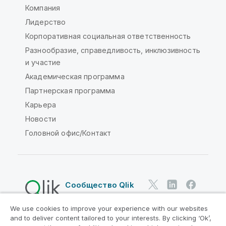
Компания
Лидерство
Корпоративная социальная ответственность
Разнообразие, справедливость, инклюзивность
и участие
Академическая программа
Партнерская программа
Карьера
Новости
Головной офис/Контакт
Сообщество Qlik
We use cookies to improve your experience with our websites
Юридические соглашения
and to deliver content tailored to your interests. By clicking ‘Ok’,
Условия использования продуктов