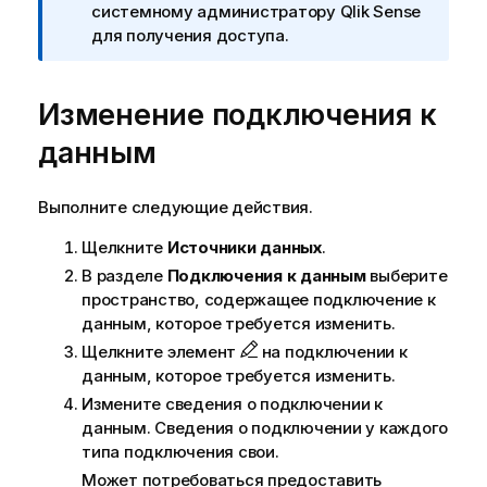
е
системному администратору
Qlik Sense
ч
для получения доступа.
а
н
Изменение подключения к
и
е
данным
к
и
н
Выполните следующие действия.
ф
Щелкните
Источники данных
.
о
р
В разделе
Подключения к данным
выберите
м
пространство, содержащее подключение к
а
данным, которое требуется изменить.
ц
Щелкните элемент
на подключении к
и
данным, которое требуется изменить.
и
Измените сведения о подключении к
данным. Сведения о подключении у каждого
типа подключения свои.
Может потребоваться предоставить