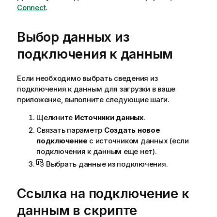
о
Connect
.
р
м
Выбор данных из
а
ц
подключения к данным
и
и
Если необходимо выбрать сведения из
подключения к данным для загрузки в ваше
приложение, выполните следующие шаги.
Щелкните
Источники данных
.
Связать параметр
Создать новое
подключение
с источником данных (если
подключения к данным еще нет).
Выбрать данные из подключения.
Ссылка на подключение к
данным в скрипте