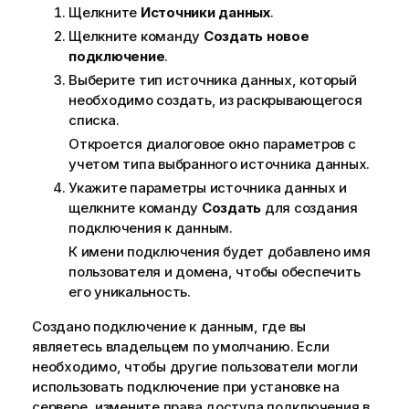
Щелкните
Источники данных
.
о
р
Щелкните команду
Создать новое
м
подключение
.
а
Выберите тип источника данных, который
ц
необходимо создать, из раскрывающегося
и
списка.
и
Откроется диалоговое окно параметров с
учетом типа выбранного источника данных.
Укажите параметры источника данных и
щелкните команду
Создать
для создания
подключения к данным.
К имени подключения будет добавлено имя
пользователя и домена, чтобы обеспечить
его уникальность.
Создано подключение к данным, где вы
являетесь владельцем по умолчанию. Если
необходимо, чтобы другие пользователи могли
использовать подключение при установке на
сервере, измените права доступа подключения в