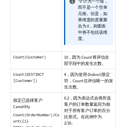
信
“0”计为一个值，
息
而不是一个空单
注
元格。但是，如
释
果维度的度量聚
合为 0，则图表
中将不包括该维
度。
Count(Customer)
10，因为
Count
将评估全
部字段中的发生次数。
Count(DISTINCT
4，因为使用
Distinct
限定
[Customer])
符，
Count
仅评估唯一的发
生次数。
0.2，因为表达式会将所选
假定已选择客户
客户的订单数量返回为相
Canutility
对于所有客户订单的百分
Count(OrderNumber)/Co
比形式。在此例中为
unt({1}
2/10。