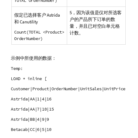
TOTAL OrderNumber)
5，因为该值是仅对所选客
假定已选择客户 Astrida
户的产品所下订单的数
和 Canutility
量，并且已对空白单元格
Count(TOTAL <Product>
计数。
OrderNumber)
示例中所使用的数据：
Temp:
LOAD * inline [
Customer|Product|OrderNumber|UnitSales|UnitPrice
Astrida|AA|1|4|16
Astrida|AA|7|10|15
Astrida|BB|4|9|9
Betacab|CC|6|5|10