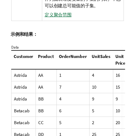
可以创建总可能值的子集。
定义聚合范围
示例和结果：
Data
Customer
Product
OrderNumber
UnitSales
Unit
Price
Astrida
AA
1
4
16
Astrida
AA
7
10
15
Astrida
BB
4
9
9
Betacab
BB
6
5
10
Betacab
CC
5
2
20
Betacab
DD
1
25
25