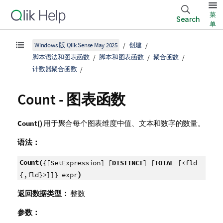
菜
Search
单
Windows 版 Qlik Sense May 2025
创建
脚本语法和图表函数
脚本和图表函数
聚合函数
计数器聚合函数
Count
- 图表函数
Count()
用于聚合每个图表维度中值、文本和数字的数量。
语法：
Count(
{[SetExpression] [
DISTINCT
] [
TOTAL
[<fld
)
{,fld}>]]} expr
返回数据类型：
整数
参数：