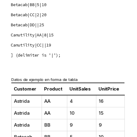
Betacab|BB|5|10
Betacab|CC|2|20
Betacab|DD||25
Canutility|AA|8|15
Canutility|CC||19
] (delimiter is '|');
Datos de ejemplo en forma de tabla
Customer
Product
UnitSales
UnitPrice
Astrida
AA
4
16
Astrida
AA
10
15
Astrida
BB
9
9
Betacab
BB
5
10