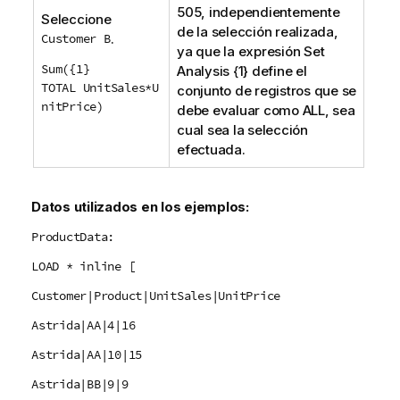
505, independientemente
Seleccione
de la selección realizada,
Customer B
.
ya que la expresión
Set
Sum({1}
Analysis
{1} define el
TOTAL UnitSales*U
conjunto de registros que se
nitPrice)
debe evaluar como
ALL
, sea
cual sea la selección
efectuada.
Datos utilizados en los ejemplos:
ProductData:
LOAD * inline [
Customer|Product|UnitSales|UnitPrice
Astrida|AA|4|16
Astrida|AA|10|15
Astrida|BB|9|9