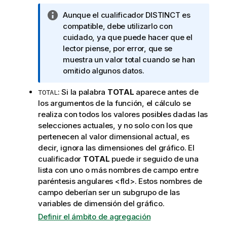
N
Aunque el cualificador
DISTINCT
es
o
compatible, debe utilizarlo con
t
cuidado, ya que puede hacer que el
a
lector piense, por error, que se
i
muestra un valor total cuando se han
n
omitido algunos datos.
f
: Si la palabra
TOTAL
aparece antes de
TOTAL
o
los argumentos de la función, el cálculo se
r
realiza con todos los valores posibles dadas las
m
selecciones actuales, y no solo con los que
a
pertenecen al valor dimensional actual, es
t
decir, ignora las dimensiones del gráfico. El
i
cualificador
TOTAL
puede ir seguido de una
v
lista con uno o más nombres de campo entre
a
paréntesis angulares
<fld>
. Estos nombres de
campo deberían ser un subgrupo de las
variables de dimensión del gráfico.
Definir el ámbito de agregación