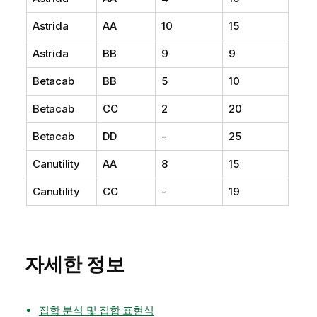
Astrida
AA
10
15
Astrida
BB
9
9
Betacab
BB
5
10
Betacab
CC
2
20
Betacab
DD
-
25
Canutility
AA
8
15
Canutility
CC
-
19
자세한 정보
집합 분석 및 집합 표현식