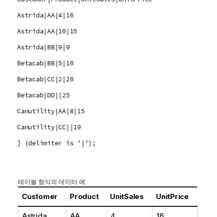
Astrida|AA|4|16
Astrida|AA|10|15
Astrida|BB|9|9
Betacab|BB|5|10
Betacab|CC|2|20
Betacab|DD||25
Canutility|AA|8|15
Canutility|CC||19
] (delimiter is '|');
테이블 형식의 데이터 예
Customer
Product
UnitSales
UnitPrice
Astrida
AA
4
16