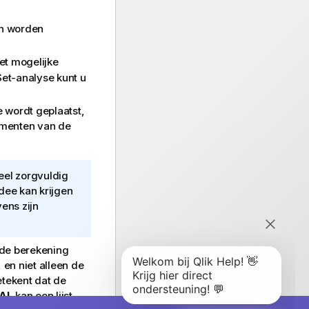
en worden
et mogelijke
Set-analyse kunt u
 wordt geplaatst,
gumenten van de
eel zorgvuldig
idee kan krijgen
ens zijn
 de berekening
 en niet alleen de
etekent dat de
AL
kan een lijst