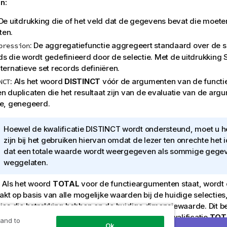
n:
 De uitdrukking die of het veld dat de gegevens bevat die moet
en.
: De aggregatiefunctie aggregeert standaard over de s
pression
ds die wordt gedefinieerd door de selectie. Met de uitdrukking 
ternatieve set records definiëren.
: Als het woord
DISTINCT
vóór de argumenten van de functie
NCT
n duplicaten die het resultaat zijn van de evaluatie van de ar
ie, genegeerd.
I
Hoewel de kwalificatie
DISTINCT
wordt ondersteund, moet u h
n
zijn bij het gebruiken hiervan omdat de lezer ten onrechte het 
f
dat een totale waarde wordt weergegeven als sommige gegev
o
weggelaten.
r
: Als het woord
TOTAL
voor de functieargumenten staat, wordt
m
kt op basis van alle mogelijke waarden bij de huidige selecties,
a
ties die betrekking hebben op de huidige dimensiewaarde. Dit b
t
sies van de grafiek worden genegeerd. Na de kwalificatie
TOT
i
 and to
Ok