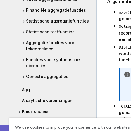
Argumente
Financiële aggregatiefuncties
:
expr
gemet
Statistische aggregatiefuncties
SetEx
Statistische testfuncties
recor
een al
Aggregatiefuncties voor
DISTI
tekenreeksen
worde
funct
Functies voor synthetische
dimensies
Geneste aggregaties
Aggr
Analytische verbindingen
TOTAL
Kleurfuncties
gemaa
selec
Voorwaardenfuncties
dimen
We use cookies to improve your experience with our websites