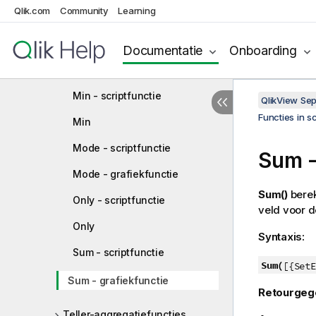
Qlik.com
Community
Learning
FirstSortedValue
Max - scriptfunctie
Documentatie
Onboarding
Max
Min - scriptfunctie
QlikView Se
Functies in s
Min
Mode - scriptfunctie
Sum
-
Mode - grafiekfunctie
Sum()
berek
Only - scriptfunctie
veld voor 
Only
Syntaxis:
Sum - scriptfunctie
Sum(
[{SetE
Sum - grafiekfunctie
Retourgeg
Teller-aggregatiefuncties