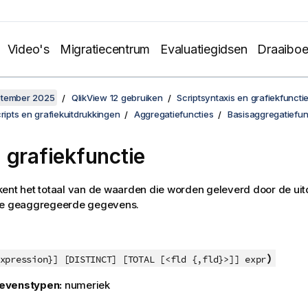
Video's
Migratiecentrum
Evaluatiegidsen
Draaibo
ptember 2025
QlikView 12 gebruiken
Scriptsyntaxis en grafiekfuncti
cripts en grafiekuitdrukkingen
Aggregatiefuncties
Basisaggregatiefun
 grafiekfunctie
ent het totaal van de waarden die worden geleverd door de uit
de geaggregeerde gegevens.
)
xpression}] [DISTINCT] [TOTAL [<fld {,fld}>]] expr
evenstypen:
numeriek