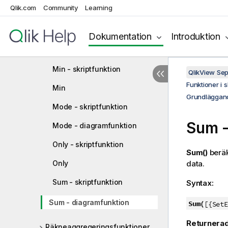
Qlik.com
Community
Learning
FirstSortedValue
Max - skriptfunktion
Dokumentation
Introduktion
Max
Min - skriptfunktion
QlikView Se
Funktioner i 
Min
Grundläggand
Mode - skriptfunktion
Sum
-
Mode - diagramfunktion
Only - skriptfunktion
Sum()
berä
Only
data.
Sum - skriptfunktion
Syntax:
Sum - diagramfunktion
Sum(
[{SetE
Returnerad
Räkneaggregeringsfunktioner