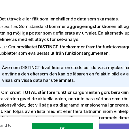
 Det uttryck eller fält som innehåller de data som ska mätas.
: Som standard kommer aggregeringsfunktionen att a
pression
tning möjliga poster som definierats av urvalet. En alternativ u
finieras med ett uttryck för set-analys.
: Om predikatet
DISTINCT
förekommer framför funktionsarg
NCT
dubbletter som evaluerats utifrån funktionsargumenten.
A
Även om
DISTINCT
-kvalificeraren stöds bör du vara mycket fö
n
använda den eftersom den kan ge läsaren en felaktig bild av att
t
visas om vissa data har utelämnats.
e
: Om ordet
TOTAL
står före funktionsargumenten görs beräknin
c
ra värden givet de aktuella valen, och inte bara sådana som rör 
k
sionsvärdet, det vill säga att diagramdimensionerna ignorera
n
AL
kan följas av en lista med ett eller flera fältnamn inom vinkel
i
 fältnamn bör ingå i en underuppsättning av diagrammets dimen
n
g
iera aggregeringens omfattning
 and to
Ok