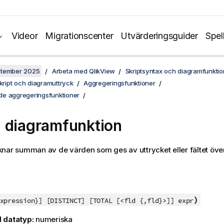
Videor
Migrationscenter
Utvärderingsguider
Spel
ptember 2025
Arbeta med QlikView
Skriptsyntax och diagramfunktio
skript och diagramuttryck
Aggregeringsfunktioner
e aggregeringsfunktioner
 diagramfunktion
knar summan av de värden som ges av uttrycket eller fältet öv
)
xpression}] [DISTINCT] [TOTAL [<fld {,fld}>]] expr
 datatyp:
numeriska