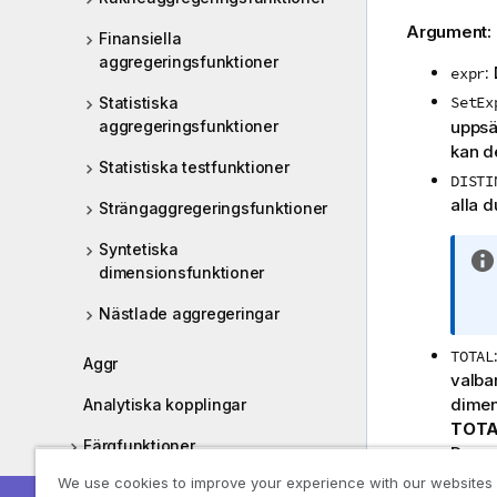
Argument:
Finansiella
aggregeringsfunktioner
:
expr
SetEx
Statistiska
uppsät
aggregeringsfunktioner
kan de
Statistiska testfunktioner
DISTI
alla 
Strängaggregeringsfunktioner
Syntetiska
dimensionsfunktioner
Nästlade aggregeringar
TOTAL
Aggr
valba
dimen
Analytiska kopplingar
TOT
Färgfunktioner
Dessa
Defin
We use cookies to improve your experience with our websites
Villkorsfunktioner