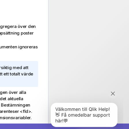
ggregera över den
ppsättning poster
umenten ignoreras
rsiktig med att
 ett totalt värde
gen över alla
det aktuella
s. Bestämningen
parenteser
<fld>
.
sionsvariabler.