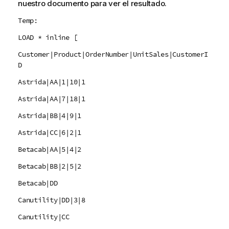
nuestro documento para ver el resultado.
Temp:
LOAD * inline [
Customer|Product|OrderNumber|UnitSales|CustomerI
D
Astrida|AA|1|10|1
Astrida|AA|7|18|1
Astrida|BB|4|9|1
Astrida|CC|6|2|1
Betacab|AA|5|4|2
Betacab|BB|2|5|2
Betacab|DD
Canutility|DD|3|8
Canutility|CC