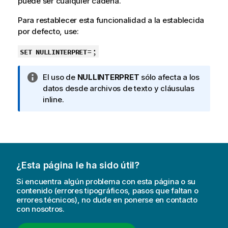
puede ser cualquier cadena.
Para restablecer esta funcionalidad a la establecida
por defecto, use:
=;
SET NULLINTERPRET
N
El uso de
NULLINTERPRET
sólo afecta a los
o
datos desde archivos de texto y cláusulas
t
inline.
a
i
n
f
o
¿Esta página le ha sido útil?
r
m
Si encuentra algún problema con esta página o su
a
contenido (errores tipográficos, pasos que faltan o
errores técnicos), no dude en ponerse en contacto
t
con nosotros.
i
v