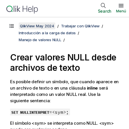
Search
Menú
QlikView May 2024
Trabajar con QlikView
Introducción a la carga de datos
Manejo de valores NULL
Crear valores
NULL
desde
archivos de texto
Es posible definir un símbolo, que cuando aparece en
un archivo de texto o en una cláusula
inline
será
interpretado como un valor
NULL
real. Use la
siguiente sentencia:
=<sym>;
SET NULLINTERPRET
El símbolo
<sym>
se interpreta como
NULL
.
<sym>