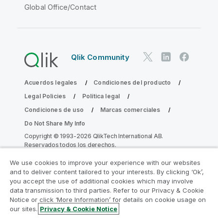
Global Office/Contact
Qlik Community
Acuerdos legales
Condiciones del producto
Legal Policies
Política legal
Condiciones de uso
Marcas comerciales
Do Not Share My Info
Copyright © 1993-2026 QlikTech International AB.
Reservados todos los derechos.
We use cookies to improve your experience with our websites
and to deliver content tailored to your interests. By clicking ‘Ok’,
Únase al Programa de modernización de
you accept the use of additional cookies which may involve
data transmission to third parties. Refer to our Privacy & Cookie
la analítica
Notice or click ‘More Information’ for details on cookie usage on
our sites.
Privacy & Cookie Notice
Modernícese sin comprometer sus valiosas aplicaciones