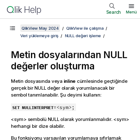
Search
Menü
QlikView May 2024
QlikView ile çalışma
Veri yüklemeye giriş
NULL değeri işleme
Metin dosyalarından
NULL
değerler oluşturma
Metin dosyasında veya
inline
cümlesinde geçtiğinde
gerçek bir
NULL
değer olarak yorumlanacak bir
sembol tanımlanabilir. Şu deyimi kullanın:
=<sym>;
SET NULLINTERPRET
<sym>
sembolü
NULL
olarak yorumlanmalıdır.
<sym>
herhangi bir dize olabilir.
Bu fonksiyonu varsayılan yorumlamaya sıfırlamak