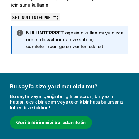
için şunu kullanın:
=;
SET NULLINTERPRET
B
NULLINTERPRET
öğesinin kullanımı yalnızca
i
metin dosyalarından ve satır içi
l
cümlelerinden gelen verileri etkiler!
g
i
n
o
t
Bu sayfa size yardımcı oldu mu?
u
Bu sayfa veya içeriği ile ilgili bir sorun; bir yazım
hatası, eksik bir adım veya teknik bir hata bulursanız
lütfen bize bildirin!
Geri bildiriminizi buradan iletin