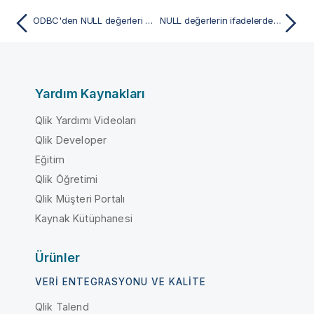
ODBC'den NULL değerleri ilişkilendirme/seçme
NULL değerlerin ifadelerde yayılması
Yardım Kaynakları
Qlik Yardımı Videoları
Qlik Developer
Eğitim
Qlik Öğretimi
Qlik Müşteri Portalı
Kaynak Kütüphanesi
Ürünler
VERI ENTEGRASYONU VE KALITE
Qlik Talend