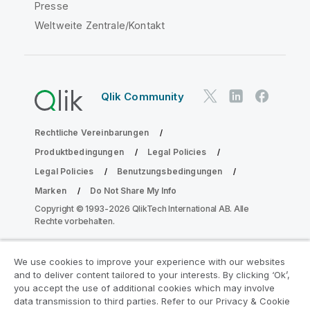
Presse
Weltweite Zentrale/Kontakt
Qlik Community
Rechtliche Vereinbarungen
Produktbedingungen
Legal Policies
Legal Policies
Benutzungsbedingungen
Marken
Do Not Share My Info
Copyright © 1993-2026 QlikTech International AB. Alle
Rechte vorbehalten.
We use cookies to improve your experience with our websites
Nehmen Sie am Analyse-
and to deliver content tailored to your interests. By clicking ‘Ok’,
Modernisierungsprogramm teil
you accept the use of additional cookies which may involve
data transmission to third parties. Refer to our Privacy & Cookie