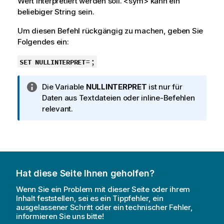
Wert interpretiert werden soll.
<sym>
kann ein
beliebiger String sein.
Um diesen Befehl rückgängig zu machen, geben Sie
Folgendes ein:
=;
SET NULLINTERPRET
I
Die Variable
NULLINTERPRET
ist nur für
n
Daten aus Textdateien oder inline-Befehlen
f
relevant.
o
r
m
a
t
Hat diese Seite Ihnen geholfen?
i
o
Wenn Sie ein Problem mit dieser Seite oder ihrem
n
Inhalt feststellen, sei es ein Tippfehler, ein
ausgelassener Schritt oder ein technischer Fehler,
s
informieren Sie uns bitte!
h