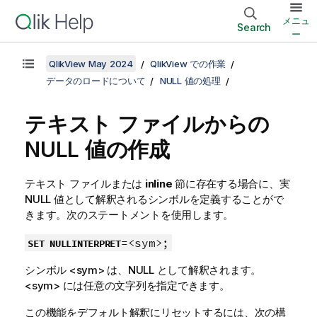
メニュ
Search
ー
QlikView May 2024
QlikView での作業
データのロードについて
NULL 値の処理
テキスト ファイルからの
NULL
値の作成
テキスト ファイルまたは
inline
節に存在する場合に、実
NULL
値として解釈されるシンボルを定義することがで
きます。次のステートメントを使用します。
=<sym>;
SET NULLINTERPRET
シンボル
<sym>
は、
NULL
として解釈されます。
<sym>
には任意の文字列を指定できます。
この機能をデフォルト解釈にリセットするには、次の構