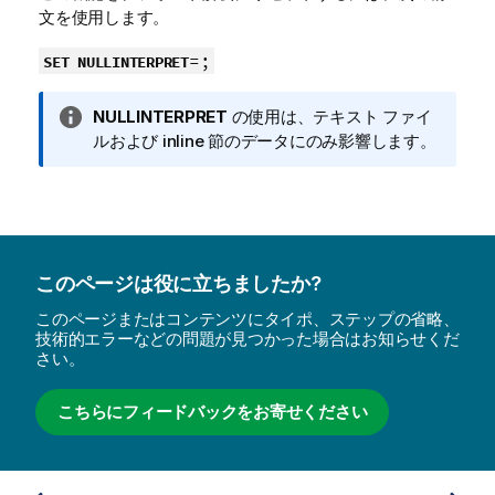
文を使用します。
=;
SET NULLINTERPRET
情
NULLINTERPRET
の使用は、テキスト ファイ
報
ルおよび inline 節のデータにのみ影響します。
メ
モ
このページは役に立ちましたか?
このページまたはコンテンツにタイポ、ステップの省略、
技術的エラーなどの問題が見つかった場合はお知らせくだ
さい。
こちらにフィードバックをお寄せください