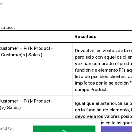
s:
esultados
Resultado
ustomer = P({1<Product=
Devuelve las ventas de la s
} Customer)>} Sales )
pero solo con aquellos clie
vez han comprado el produ
función de elemento P( ) a
lista de posibles clientes, a
implícitos por la selección "
campo
Product
.
ustomer = P({1<Product=
Igual que el anterior. Si se
)>} Sales )
en la función de elemento, 
devolverá los valores posi
especificados en la asigna
 and to
Ok