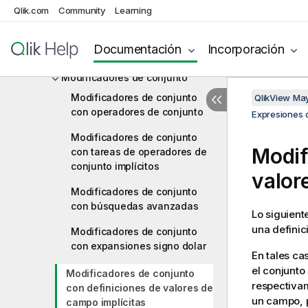
Qlik.com
Community
Learning
Análisis de conjuntos y
expresiones de conjunto
Documentación
Incorporación
Sintaxis para conjuntos
Modificadores de conjunto
Modificadores de conjunto
QlikView Ma
con operadores de conjunto
Expresiones 
Modificadores de conjunto
Modif
con tareas de operadores de
conjunto implícitos
valor
Modificadores de conjunto
con búsquedas avanzadas
Lo siguien
una definic
Modificadores de conjunto
con expansiones signo dolar
En tales ca
el conjunto
Modificadores de conjunto
respectivam
con definiciones de valores de
un campo, p
campo implícitas