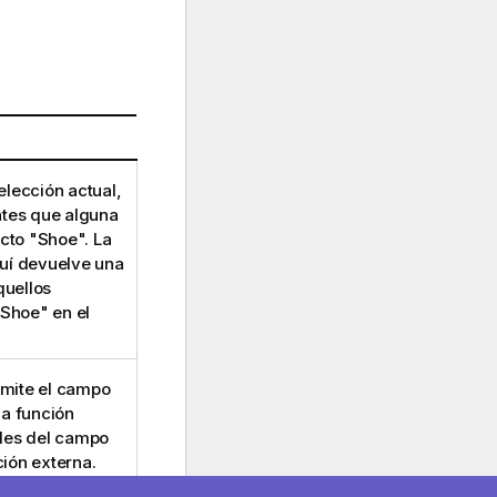
elección actual,
ntes que alguna
cto "
Shoe
". La
quí devuelve una
quellos
Shoe
" en el
 omite el campo
la función
bles del campo
ción externa.