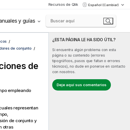
Recursos de Qlik
Español (Cambiar)
nuales y guías
¿ESTA PÁGINA LE HA SIDO ÚTIL?
icos
dores de conjunto
Si encuentra algún problema con esta
página o su contenido (errores
tipográficos, pasos que faltan o errores
ciones de
técnicos), no dude en ponerse en contacto
con nosotros.
Deje aquí sus comentarios
campo empleando
 cuales representan
mpo,
sión de conjunto y
n otras