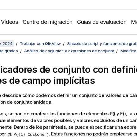
Vídeos
Centro de migración
Guías de evaluación
Ma
y 2024
Trabajar con QlikView
Sintaxis de script y funciones de gráf
de gráfico
Análisis de conjuntos y expresiones de conjunto
Modifica
icadores de conjunto con defini
es de campo implícitas
te describe cómo podemos definir un conjunto de valores de 
ión de conjunto anidada.
sos, se han de emplear las funciones de elementos P() y E(), las
 de elementos de valores posibles y valores excluidos de un ca
ente. Dentro de los paréntesis, se puede especificar una expre
or ej.
. Estas funciones no podrán emplearse e
P({1} Customer)