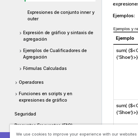
expresione
Expresiones de conjunto inner y
Ejemplos:
outer
Ejemplos y r
Expresión de gráfico y sintaxis de
Ejemplo
agregación
sum( {$<C
Ejemplos de Cualificadores de
{‘Shoe’}>
Agregación
Fórmulas Calculadas
Operadores
Funciones en scripts y en
expresiones de gráfico
sum( {$<C
{‘Shoe’}>}
Seguridad
Preguntas Frecuentes (FAQ)
We use cookies to improve your experience with our websites
AJAX /WebView