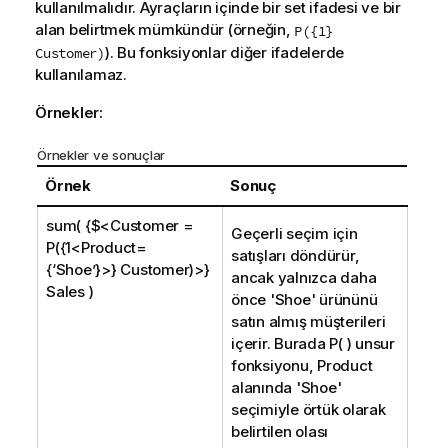
kullanılmalıdır. Ayraçların içinde bir set ifadesi ve bir
alan belirtmek mümkündür (örneğin,
P({1}
). Bu fonksiyonlar diğer ifadelerde
Customer)
kullanılamaz.
Örnekler:
Örnekler ve sonuçlar
Örnek
Sonuç
sum( {$<Customer =
Geçerli seçim için
P({1<Product=
satışları döndürür,
{‘Shoe’}>} Customer)>}
ancak yalnızca daha
Sales )
önce '
Shoe
' ürününü
satın almış müşterileri
içerir. Burada P( ) unsur
fonksiyonu,
Product
alanında '
Shoe
'
seçimiyle örtük olarak
belirtilen olası