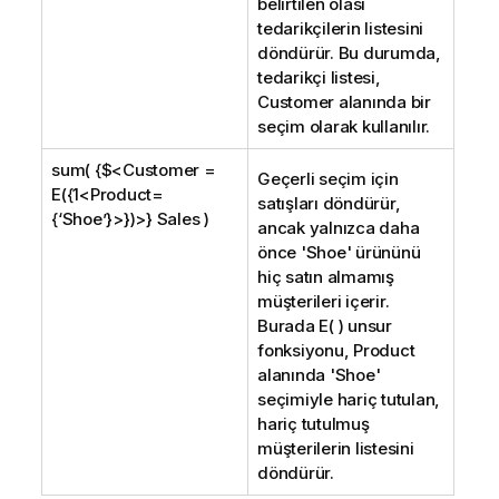
belirtilen olası
tedarikçilerin listesini
döndürür. Bu durumda,
tedarikçi listesi,
Customer
alanında bir
seçim olarak kullanılır.
sum( {$<Customer =
Geçerli seçim için
E({1<Product=
satışları döndürür,
{‘Shoe’}>})>} Sales )
ancak yalnızca daha
önce '
Shoe
' ürününü
hiç satın almamış
müşterileri içerir.
Burada E( ) unsur
fonksiyonu,
Product
alanında '
Shoe
'
seçimiyle hariç tutulan,
hariç tutulmuş
müşterilerin listesini
döndürür.