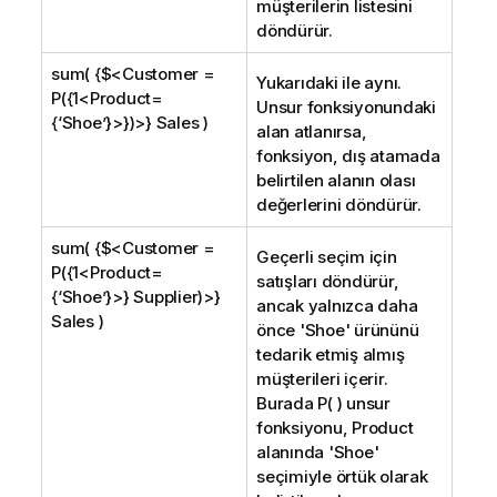
müşterilerin listesini
döndürür.
sum( {$<Customer =
Yukarıdaki ile aynı.
P({1<Product=
Unsur fonksiyonundaki
{‘Shoe’}>})>} Sales )
alan atlanırsa,
fonksiyon, dış atamada
belirtilen alanın olası
değerlerini döndürür.
sum( {$<Customer =
Geçerli seçim için
P({1<Product=
satışları döndürür,
{‘Shoe’}>} Supplier)>}
ancak yalnızca daha
Sales )
önce '
Shoe
' ürününü
tedarik etmiş almış
müşterileri içerir.
Burada P( ) unsur
fonksiyonu,
Product
alanında '
Shoe
'
seçimiyle örtük olarak