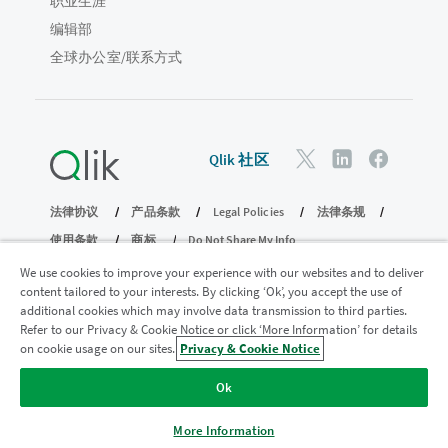
职业生涯
编辑部
全球办公室/联系方式
Qlik 社区
法律协议
产品条款
Legal Policies
法律条规
使用条款
商标
Do Not Share My Info
版权所有 © 1993-2026 QlikTech International AB。保留所有权利。
We use cookies to improve your experience with our websites and to deliver
content tailored to your interests. By clicking ‘Ok’, you accept the use of
additional cookies which may involve data transmission to third parties.
Refer to our Privacy & Cookie Notice or click ‘More Information’ for details
加入分析现代化计划
on cookie usage on our sites.
Privacy & Cookie Notice
使用分析现代化计划实现现代化，同时不损害您宝贵的
Ok
QlikView 应用程序。
单击此处
了解更多信息或联系：
ampquestions@qlik.com
More Information