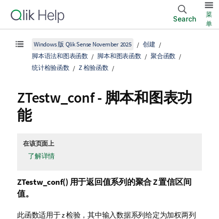
菜
Search
单
Windows 版 Qlik Sense November 2025
创建
脚本语法和图表函数
脚本和图表函数
聚合函数
统计检验函数
Z 检验函数
ZTestw_conf
- 脚本和图表功
能
在该页面上
了解详情
ZTestw_conf()
用于返回值系列的聚合 Z 置信区间
值。
此函数适用于
z
检验，其中输入数据系列给定为加权两列