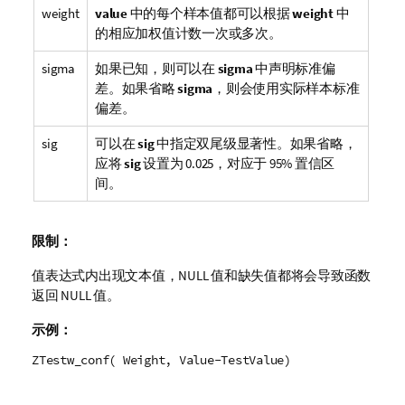
weight
value
中的每个样本值都可以根据
weight
中
的相应加权值计数一次或多次。
sigma
如果已知，则可以在
sigma
中声明标准偏
差。如果省略
sigma
，则会使用实际样本标准
偏差。
sig
可以在
sig
中指定双尾级显著性。如果省略，
应将
sig
设置为 0.025，对应于 95% 置信区
间。
限制：
值表达式内出现文本值，
NULL
值和缺失值都将会导致函数
返回
NULL
值。
示例：
ZTestw_conf( Weight, Value-TestValue)