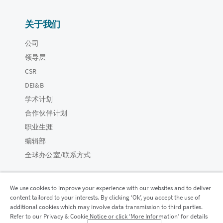
关于我们
公司
领导层
CSR
DEI&B
学术计划
合作伙伴计划
职业生涯
编辑部
全球办公室/联系方式
We use cookies to improve your experience with our websites and to deliver
content tailored to your interests. By clicking ‘Ok’, you accept the use of
Qlik 社区
additional cookies which may involve data transmission to third parties.
Refer to our Privacy & Cookie Notice or click ‘More Information’ for details