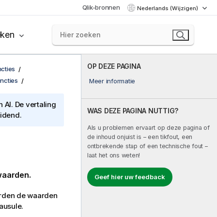
Qlik-bronnen
Nederlands (Wijzigen)
eken
OP DEZE PAGINA
cties
uncties
Meer informatie
AI. De vertaling
WAS DEZE PAGINA NUTTIG?
eidend.
Als u problemen ervaart op deze pagina of
de inhoud onjuist is – een tikfout, een
ontbrekende stap of een technische fout –
laat het ons weten!
waarden.
Geef hier uw feedback
worden de waarden
ausule.