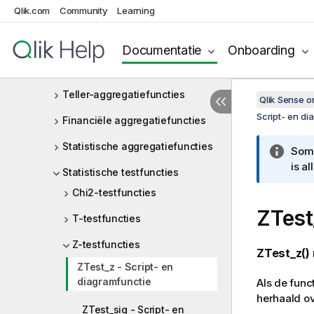
Operatoren
Qlik.com
Community
Learning
Script- en diagramfuncties
Aggregatiefuncties
Documentatie
Onboarding
Basisaggregatiefuncties
Teller-aggregatiefuncties
Qlik Sense 
Script- en di
Financiële aggregatiefuncties
Statistische aggregatiefuncties
Somm
is a
Statistische testfuncties
Chi2-testfuncties
ZTest
T-testfuncties
Z-testfuncties
ZTest_z()
ZTest_z - Script- en
diagramfunctie
Als de func
herhaald ov
ZTest_sig - Script- en