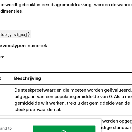
tie wordt gebruikt in een diagramuitdrukking, worden de waard
dimensies.
)
lue[, sigma]
evenstypen:
numeriek
n:
t
Beschrijving
De steekproefwaarden die moeten worden geëvalueerd.
uitgegaan van een populatiegemiddelde van 0. Als u me
gemiddelde wilt werken, trekt u dat gemiddelde van de
steekproefwaarden af.
De standaarddeviatie kan, indien bekend, worden opge
Als
sigma
wordt weggelaten, wordt de huidige standaar
 and to
Ok