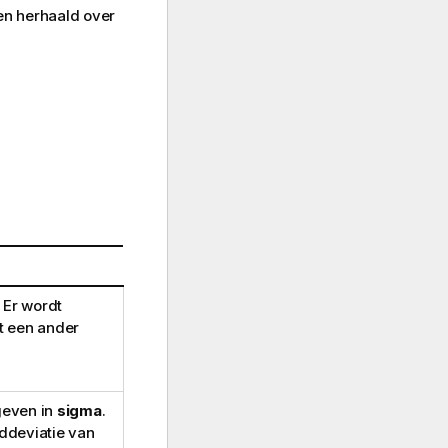
en herhaald over
 Er wordt
t een ander
geven in
sigma
.
ddeviatie van