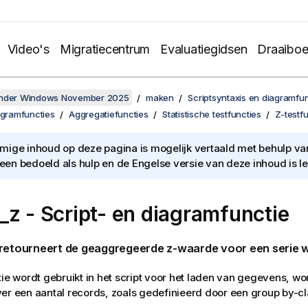
Video's
Migratiecentrum
Evaluatiegidsen
Draaibo
onder Windows November 2025
maken
Scriptsyntaxis en diagramfun
agramfuncties
Aggregatiefuncties
Statistische testfuncties
Z-testf
ige inhoud op deze pagina is mogelijk vertaald met behulp van 
lleen bedoeld als hulp en de Engelse versie van deze inhoud is l
_z
- Script- en diagramfunctie
retourneert de geaggregeerde z-waarde voor een serie 
tie wordt gebruikt in het script voor het laden van gegevens, 
er een aantal records, zoals gedefinieerd door een group by-cl