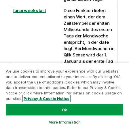
lunarweekstart
Diese Funktion liefert
einen Wert, der dem
Zeitstempel der ersten
Millisekunde des ersten
Tags der Mondwoche
entspricht, in der
date
liegt. Bei Mondwochen in
Qlik Sense
wird der 1.
Januar als der erste Tag
der Woche gezählt. Mit
We use cookies to improve your experience with our websites
Ausnahme der letzten
and to deliver content tailored to your interests. By clicking ‘Ok’,
Woche des Jahres
you accept the use of additional cookies which may involve
umfasst jede Woche
data transmission to third parties. Refer to our Privacy & Cookie
genau sieben Tage.
Notice or click ‘More Information’ for details on cookie usage on
our sites.
Privacy & Cookie Notice
makedate
Die Funktion liefert ein
Ok
Datum bestehend aus
der angegebenen
More Information
Jahreszahl
YYYY
, dem