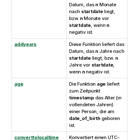
Datum, das
n
Monate
nach
startdate
liegt,
bzw.
n
Monate vor
startdate
, wenn
n
negativ ist.
addyears
Diese Funktion liefert das
Datum, das
n
Jahre nach
startdate
liegt, bzw.
n
Jahre vor
startdate
,
wenn
n
negativ ist.
age
Die Funktion
age
liefert
zum Zeitpunkt
timestamp
das Alter (in
vollendeten Jahren)
einer Person, die am
date_of_birth
geboren
ist.
converttolocaltime
Konvertiert einen
UTC
-