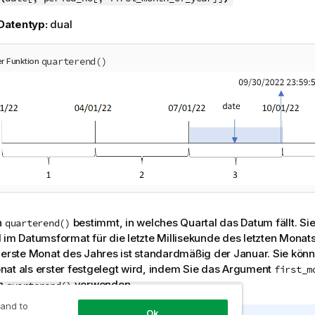
Datentyp:
dual
quarterend()
r Funktion
n
bestimmt, in welches Quartal das Datum fällt. Sie
quarterend()
 im Datumsformat für die letzte Millisekunde des letzten Monat
 erste Monat des Jahres ist standardmäßig der Januar. Sie kön
at als erster festgelegt wird, indem Sie das Argument
first_m
on
verwenden.
quarterend()
 and to
Ok