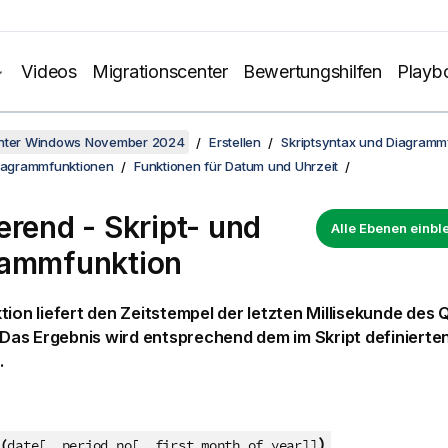
Videos
Migrationscenter
Bewertungshilfen
Playb
unter Windows November 2024
Erstellen
Skriptsyntax und Diagramm
Diagrammfunktionen
Funktionen für Datum und Uhrzeit
erend - Skript- und
Alle Ebenen einb
rammfunktion
tion liefert den Zeitstempel der letzten Millisekunde des 
. Das Ergebnis wird entsprechend dem im Skript definierte
.
)
(
date[, period_no[, first_month_of_year]]