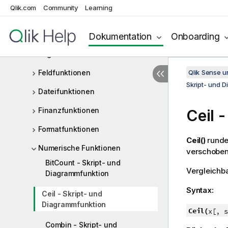
Counter-Funktionen
Qlik.com
Community
Learning
Funktionen für Datum und Uhrzeit
Dokumentation
Onboarding
Exponential- und
Logarithmusfunktionen
Feldfunktionen
Qlik Sense 
Skript- und 
Dateifunktionen
Finanzfunktionen
Ceil
-
Formatfunktionen
Ceil()
runde
Numerische Funktionen
verschoben
BitCount - Skript- und
Vergleichba
Diagrammfunktion
Syntax:
Ceil - Skript- und
Diagrammfunktion
Ceil(
x[, s
Combin - Skript- und