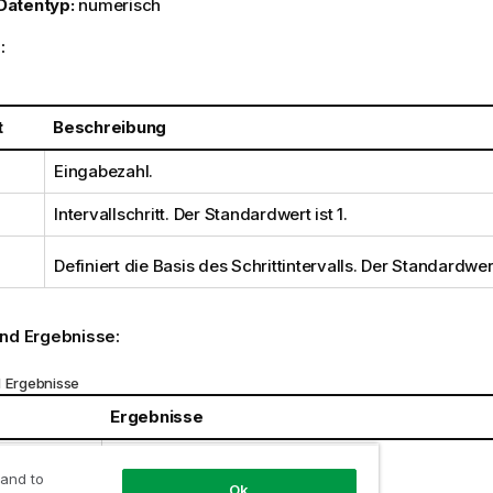
Datentyp:
numerisch
:
t
Beschreibung
Eingabezahl.
Intervallschritt. Der Standardwert ist 1.
Definiert die Basis des Schrittintervalls. Der Standardwert
und Ergebnisse:
d Ergebnisse
Ergebnisse
)
Liefert 3
 and to
Ok