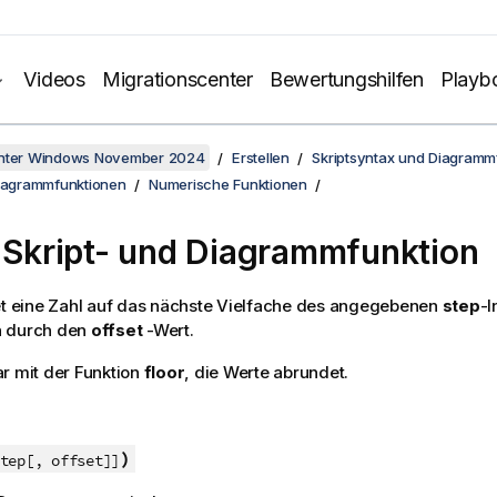
Videos
Migrationscenter
Bewertungshilfen
Playb
unter Windows November 2024
Erstellen
Skriptsyntax und Diagramm
Diagrammfunktionen
Numerische Funktionen
 Skript- und Diagrammfunktion
t eine Zahl auf das nächste Vielfache des angegebenen
step
-I
 durch den
offset
-Wert.
r mit der Funktion
floor
, die Werte abrundet.
)
tep[, offset]]