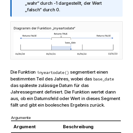
n
„wahr“ durch -1 dargestellt, der Wert
f
„falsch“ durch 0.
o
r
Diagramm der Funktion „inyeartodate“
m
a
t
i
o
n
s
Die Funktion
segmentiert einen
inyeartodate()
h
bestimmten Teil des Jahres, wobei das
base_date
i
das späteste zulässige Datum für das
n
Jahressegment definiert. Die Funktion wertet dann
w
aus, ob ein Datumsfeld oder Wert in dieses Segment
e
fällt und gibt ein boolesches Ergebnis zurück.
i
s
Argumente
Argument
Beschreibung