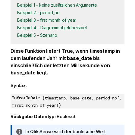
Beispiel 1 – keine zusätzlichen Argumente
Beispiel 2 – period_no
Beispiel 3 – first_month_of_year
Beispiel 4 – Diagrammobjektbeispiel
Beispiel 5 – Szenario
Diese Funktion liefert
True
, wenn
timestamp
in
dem laufenden Jahr mit
base_date
bis
einschließlich der letzten Millisekunde von
base_date
liegt.
Syntax:
InYearToDate (
timestamp, base_date, period_no[,
)
first_month_of_year]
Rückgabe Datentyp:
Boolesch
I
In
Qlik Sense
wird der boolesche Wert