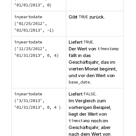
'01/01/2013', 0)
inyeartodate
Gibt
TRUE
zurück.
('01/25/2012',
'02/01/2013', -1)
inyeartodate
Liefert
TRUE
.
('11/25/2012',
Der Wert von
timestamp
'01/31/2013', 0, 4)
fällt in das
Geschäftsjahr, das im
vierten Monat beginnt,
und vor den Wert von
base_date
.
inyeartodate
Liefert
FALSE
.
('3/31/2013',
Im Vergleich zum
'01/31/2013', 0, 4 )
vorherigen Beispiel,
liegt der Wert von
timestamp
noch im
Geschäftsjahr, aber
nach dem Wert von