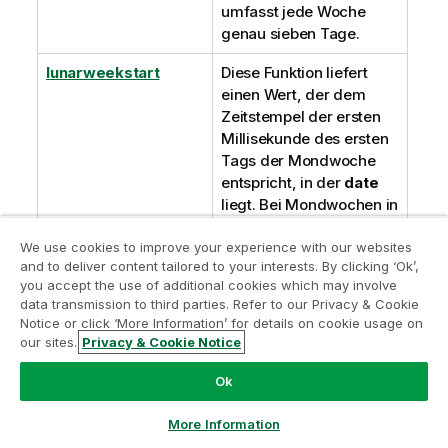
umfasst jede Woche
genau sieben Tage.
lunarweekstart
Diese Funktion liefert
einen Wert, der dem
Zeitstempel der ersten
Millisekunde des ersten
Tags der Mondwoche
entspricht, in der
date
liegt. Bei Mondwochen in
Qlik Sense
wird der 1.
We use cookies to improve your experience with our websites
Januar als der erste Tag
and to deliver content tailored to your interests. By clicking ‘Ok’,
der Woche gezählt. Mit
you accept the use of additional cookies which may involve
Ausnahme der letzten
data transmission to third parties. Refer to our Privacy & Cookie
Woche des Jahres
Notice or click ‘More Information’ for details on cookie usage on
umfasst jede Woche
our sites.
Privacy & Cookie Notice
genau sieben Tage.
Ok
makedate
Die Funktion liefert ein
Datum bestehend aus
More Information
der angegebenen