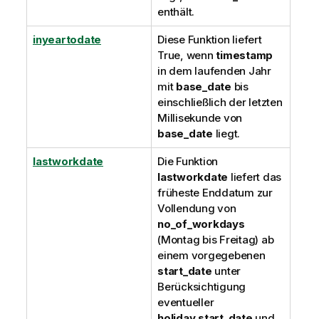
enthält.
inyeartodate
Diese Funktion liefert
True
, wenn
timestamp
in dem laufenden Jahr
mit
base_date
bis
einschließlich der letzten
Millisekunde von
base_date
liegt.
lastworkdate
Die Funktion
lastworkdate
liefert das
früheste Enddatum zur
Vollendung von
no_of_workdays
(Montag bis Freitag) ab
einem vorgegebenen
start_date
unter
Berücksichtigung
eventueller
holiday
.
start_date
und