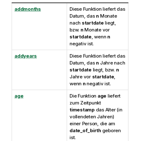
addmonths
Diese Funktion liefert das
Datum, das
n
Monate
nach
startdate
liegt,
bzw.
n
Monate vor
startdate
, wenn
n
negativ ist.
addyears
Diese Funktion liefert das
Datum, das
n
Jahre nach
startdate
liegt, bzw.
n
Jahre vor
startdate
,
wenn
n
negativ ist.
age
Die Funktion
age
liefert
zum Zeitpunkt
timestamp
das Alter (in
vollendeten Jahren)
einer Person, die am
date_of_birth
geboren
ist.