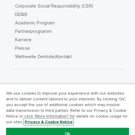
Corporate Social Responsibility (CSR)
DEI&B
Academic Program
Partnerprogramm
Karriere
Presse
Weltweite Zentrale/Kontakt
Qlik Community
We use cookies to improve your experience with our websites
and to deliver content tailored to your interests. By clicking ‘Ok’,
Rechtliche Vereinbarungen
you accept the use of additional cookies which may involve
data transmission to third parties. Refer to our Privacy & Cookie
Produktbedingungen
Legal Policies
Notice or click ‘More Information’ for details on cookie usage on
Legal Policies
Benutzungsbedingungen
our sites.
Privacy & Cookie Notice
Marken
Do Not Share My Info
Ok