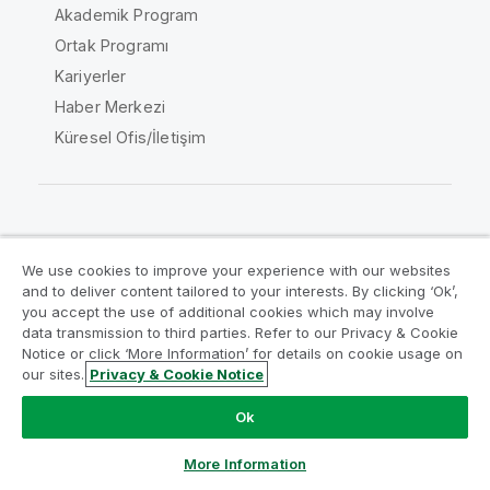
Akademik Program
Ortak Programı
Kariyerler
Haber Merkezi
Küresel Ofis/İletişim
Qlik Topluluğu
We use cookies to improve your experience with our websites
and to deliver content tailored to your interests. By clicking ‘Ok’,
Yasal sözleşmeler
Ürün Koşulları
you accept the use of additional cookies which may involve
data transmission to third parties. Refer to our Privacy & Cookie
Legal Policies
Legal Policies
Notice or click ‘More Information’ for details on cookie usage on
Kullanım koşulları
Ticari markalar
our sites.
Privacy & Cookie Notice
Do Not Share My Info
Ok
Telif Hakkı © 1993-2026 QlikTech International AB. Tüm
hakları saklıdır.
More Information