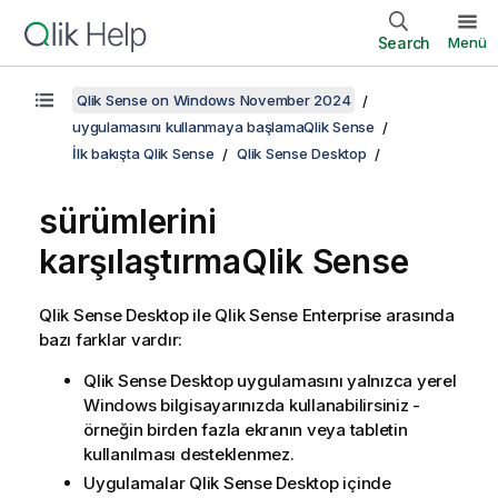
Search
Menü
Qlik Sense on Windows November 2024
uygulamasını kullanmaya başlamaQlik Sense
İlk bakışta Qlik Sense
Qlik Sense Desktop
sürümlerini
karşılaştırma
Qlik Sense
Qlik Sense Desktop
ile
Qlik Sense Enterprise
arasında
bazı farklar vardır:
Qlik Sense Desktop
uygulamasını yalnızca yerel
Windows
bilgisayarınızda kullanabilirsiniz -
örneğin birden fazla ekranın veya tabletin
kullanılması desteklenmez.
Uygulamalar
Qlik Sense Desktop
içinde