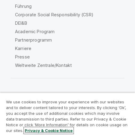
Führung
Corporate Social Responsibility (CSR)
DEI&B
Academic Program
Partnerprogramm
Karriere
Presse
Weltweite Zentrale/Kontakt
Qlik Community
We use cookies to improve your experience with our websites
and to deliver content tailored to your interests. By clicking ‘Ok’,
Rechtliche Vereinbarungen
you accept the use of additional cookies which may involve
data transmission to third parties. Refer to our Privacy & Cookie
Produktbedingungen
Legal Policies
Notice or click ‘More Information’ for details on cookie usage on
Legal Policies
Benutzungsbedingungen
our sites.
Privacy & Cookie Notice