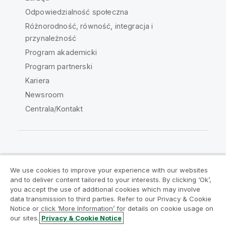
Odpowiedzialność społeczna
Różnorodność, równość, integracja i
przynależność
Program akademicki
Program partnerski
Kariera
Newsroom
Centrala/Kontakt
Społeczność Qlik
We use cookies to improve your experience with our websites
and to deliver content tailored to your interests. By clicking ‘Ok’,
Umowy prawne
Warunki produktu
you accept the use of additional cookies which may involve
data transmission to third parties. Refer to our Privacy & Cookie
Legal Policies
Legal Policies
Notice or click ‘More Information’ for details on cookie usage on
Warunki korzystania
Znaki towarowe
our sites.
Privacy & Cookie Notice