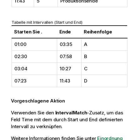
11:43
5
Produktionsende
Tabelle mit Intervallen (
Start
und
End
)
Starten Sie .
Ende
Reihenfolge
01:00
03:35
A
02:30
07:58
B
03:04
10:27
C
07:23
11:43
D
Vorgeschlagene Aktion
Verwenden Sie den
IntervalMatch
-Zusatz, um das
Feld
Time
mit dem durch
Start
und
End
definierten
Intervall zu verknüpfen.
Weitere Informationen finden Sie unter
Einordnung