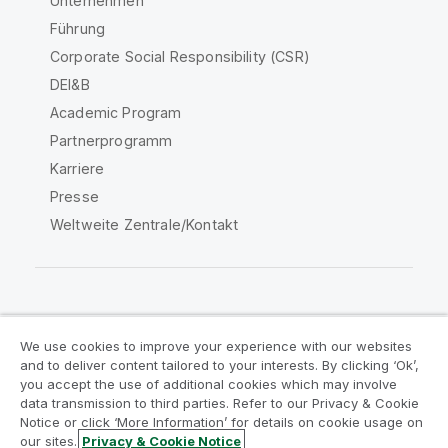
Unternehmen
Führung
Corporate Social Responsibility (CSR)
DEI&B
Academic Program
Partnerprogramm
Karriere
Presse
Weltweite Zentrale/Kontakt
Qlik Community
We use cookies to improve your experience with our websites
and to deliver content tailored to your interests. By clicking ‘Ok’,
Rechtliche Vereinbarungen
you accept the use of additional cookies which may involve
data transmission to third parties. Refer to our Privacy & Cookie
Produktbedingungen
Legal Policies
Notice or click ‘More Information’ for details on cookie usage on
Legal Policies
Benutzungsbedingungen
our sites.
Privacy & Cookie Notice