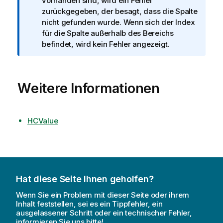
f
vorhanden sind, wird ein Fehler
o
zurückgegeben, der besagt, dass die Spalte
r
nicht gefunden wurde. Wenn sich der Index
m
für die Spalte außerhalb des Bereichs
a
befindet, wird kein Fehler angezeigt.
t
i
o
Weitere Informationen
n
s
h
i
HCValue
n
w
e
i
s
Hat diese Seite Ihnen geholfen?
Wenn Sie ein Problem mit dieser Seite oder ihrem
Inhalt feststellen, sei es ein Tippfehler, ein
ausgelassener Schritt oder ein technischer Fehler,
informieren Sie uns bitte!