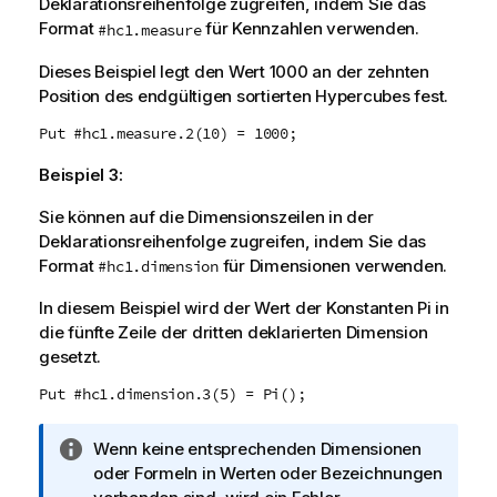
Deklarationsreihenfolge zugreifen, indem Sie das
Format
für Kennzahlen verwenden.
#hc1.measure
Dieses Beispiel legt den Wert 1000 an der zehnten
Position des endgültigen sortierten Hypercubes fest.
Put #hc1.measure.2(10) = 1000;
Beispiel 3:
Sie können auf die Dimensionszeilen in der
Deklarationsreihenfolge zugreifen, indem Sie das
Format
für Dimensionen verwenden.
#hc1.dimension
In diesem Beispiel wird der Wert der Konstanten Pi in
die fünfte Zeile der dritten deklarierten Dimension
gesetzt.
Put #hc1.dimension.3(5) = Pi();
I
Wenn keine entsprechenden Dimensionen
n
oder Formeln in Werten oder Bezeichnungen