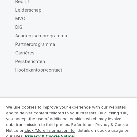
Bedrijf
Leiderschap
MVO
DIG
Academisch programma
Partnerprogramma
Carrières
Persberichten
Hoofdkantoor/contact
Qlik Community
We use cookies to improve your experience with our websites
and to deliver content tailored to your interests. By clicking ‘Ok’,
Juridische overeenkomsten
you accept the use of additional cookies which may involve
data transmission to third parties. Refer to our Privacy & Cookie
Productvoorwaarden
Legal Policies
Notice or click ‘More Information’ for details on cookie usage on
Legal Policies
Gebruiksvoorwaarden
our sites.
Privacy & Cookie Notice