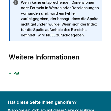
I
Wenn keine entsprechenden Dimensionen
n
oder Formeln in Werten oder Bezeichnungen
f
vorhanden sind, wird ein Fehler
o
zurückgegeben, der besagt, dass die Spalte
r
nicht gefunden wurde. Wenn sich der Index
m
für die Spalte außerhalb des Bereichs
a
befindet, wird NULL zurückgegeben.
t
i
o
Weitere Informationen
n
s
h
i
Put
n
w
e
i
s
Hat diese Seite Ihnen geholfen?
Wenn Sie ein Problem mit dieser Seite oder ihrem