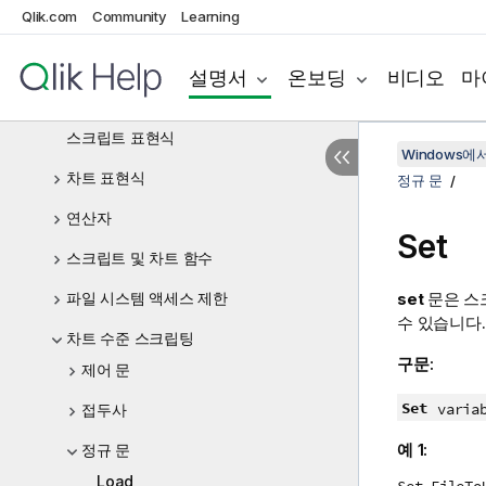
Qlik.com
Community
Learning
스크립트 문 및 키워드
데이터 로드 편집기에서 변수를 사용하여
설명서
온보딩
비디오
마
작업
스크립트 표현식
Windows에서의
차트 표현식
정규 문
연산자
Set
스크립트 및 차트 함수
파일 시스템 액세스 제한
set
문은 스
수 있습니다.
차트 수준 스크립팅
구문:
제어 문
Set
varia
접두사
예 1:
정규 문
Load
Set FileTo