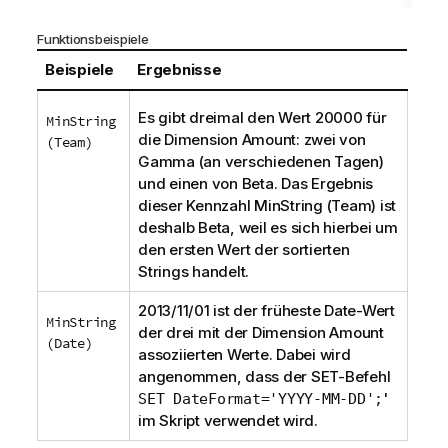
Funktionsbeispiele
Beispiele
Ergebnisse
Es gibt dreimal den Wert 20000 für
MinString
die Dimension
Amount
: zwei von
(Team)
Gamma
(an verschiedenen Tagen)
und einen von
Beta
. Das Ergebnis
dieser Kennzahl
MinString (Team)
ist
deshalb
Beta
, weil es sich hierbei um
den ersten Wert der sortierten
Strings handelt.
2013/11/01 ist der früheste
Date
-Wert
MinString
der drei mit der Dimension
Amount
(Date)
assoziierten Werte. Dabei wird
angenommen, dass der
SET
-Befehl
'
SET DateFormat='YYYY-MM-DD';
im Skript verwendet wird.