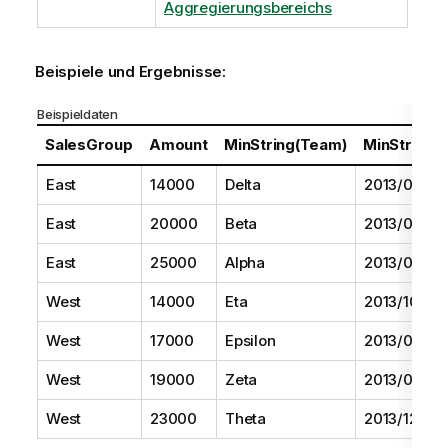
Aggregierungsbereichs
Beispiele und Ergebnisse:
Beispieldaten
SalesGroup
Amount
MinString(Team)
MinString(D
East
14000
Delta
2013/08/01
East
20000
Beta
2013/05/01
East
25000
Alpha
2013/07/01
West
14000
Eta
2013/10/01
West
17000
Epsilon
2013/09/01
West
19000
Zeta
2013/06/01
West
23000
Theta
2013/12/01