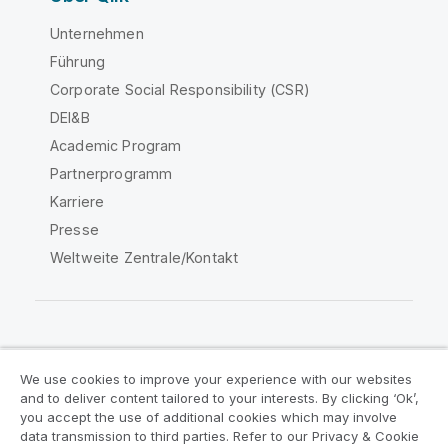
Unternehmen
Führung
Corporate Social Responsibility (CSR)
DEI&B
Academic Program
Partnerprogramm
Karriere
Presse
Weltweite Zentrale/Kontakt
Qlik Community
We use cookies to improve your experience with our websites
and to deliver content tailored to your interests. By clicking ‘Ok’,
Rechtliche Vereinbarungen
you accept the use of additional cookies which may involve
data transmission to third parties. Refer to our Privacy & Cookie
Produktbedingungen
Legal Policies