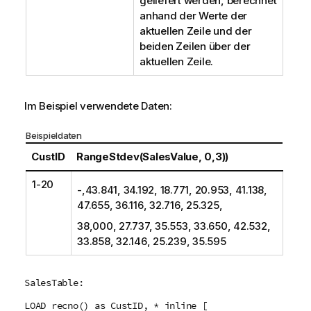
geliefert werden, berechnet
anhand der Werte der
aktuellen Zeile und der
beiden Zeilen über der
aktuellen Zeile.
Im Beispiel verwendete Daten:
Beispieldaten
CustID
RangeStdev(SalesValue, 0,3))
1-20
-,43.841, 34.192, 18.771, 20.953, 41.138,
47.655, 36.116, 32.716, 25.325,
38,000, 27.737, 35.553, 33.650, 42.532,
33.858, 32.146, 25.239, 35.595
SalesTable:
LOAD recno() as CustID, * inline [