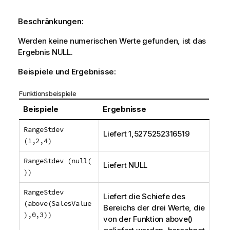
Beschränkungen:
Werden keine numerischen Werte gefunden, ist das
Ergebnis
NULL
.
Beispiele und Ergebnisse:
Funktionsbeispiele
Beispiele
Ergebnisse
RangeStdev
Liefert 1,5275252316519
(1,2,4)
RangeStdev (null(
Liefert
NULL
))
RangeStdev
Liefert die Schiefe des
(above(SalesValue
Bereichs der drei Werte, die
),0,3))
von der Funktion
above()