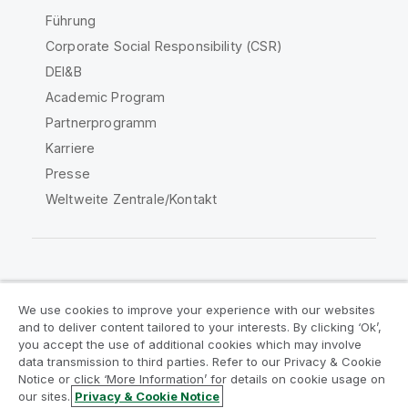
Führung
Corporate Social Responsibility (CSR)
DEI&B
Academic Program
Partnerprogramm
Karriere
Presse
Weltweite Zentrale/Kontakt
Qlik Community
We use cookies to improve your experience with our websites
and to deliver content tailored to your interests. By clicking ‘Ok’,
Rechtliche Vereinbarungen
you accept the use of additional cookies which may involve
data transmission to third parties. Refer to our Privacy & Cookie
Produktbedingungen
Legal Policies
Notice or click ‘More Information’ for details on cookie usage on
Legal Policies
Benutzungsbedingungen
our sites.
Privacy & Cookie Notice