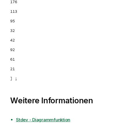
176
113
95
32
42
92
61
21
] ;
Weitere Informationen
Stdev - Diagrammfunktion