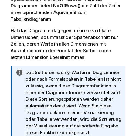
Diagrammen liefert
NoOfRows()
die Zahl der Zeilen
im entsprechenden Äquivalent zum
Tabellendiagramm.
Hat das Diagramm dagegen mehrere vertikale
Dimensionen, so umfasst der Spaltenabschnitt nur
Zeilen, deren Werte in allen Dimensionen mit
Ausnahme der in der Priorität der Sortierfolgen
letzten Dimension übereinstimmen.
I
Das Sortieren nach y-Werten in Diagrammen
n
oder nach Formelspalten in Tabellen ist nicht
f
zulässig, wenn diese Diagrammfunktion in
o
einer der Diagrammformeln verwendet wird.
r
Diese Sortierungsoptionen werden daher
m
automatisch deaktiviert. Wenn Sie diese
a
Diagrammfunktion in einer Visualisierung
t
oder Tabelle verwenden, wird die Sortierung
i
der Visualisierung auf die sortierte Eingabe
o
dieser Funktion zurückgesetzt.