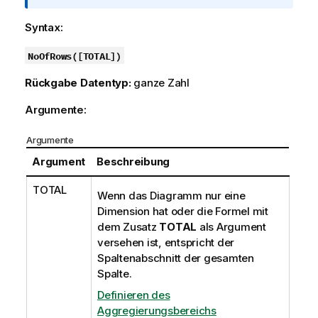
n
s
Syntax:
h
i
NoOfRows(
[
TOTAL
]
)
n
Rückgabe Datentyp:
ganze Zahl
w
e
Argumente:
i
s
Argumente
Argument
Beschreibung
TOTAL
Wenn das Diagramm nur eine
Dimension hat oder die Formel mit
dem Zusatz
TOTAL
als Argument
versehen ist, entspricht der
Spaltenabschnitt der gesamten
Spalte.
Definieren des
Aggregierungsbereichs