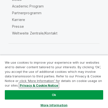
Academic Program
Partnerprogramm
Karriere
Presse
Weltweite Zentrale/Kontakt
Qlik Community
We use cookies to improve your experience with our websites
and to deliver content tailored to your interests. By clicking ‘Ok’,
Rechtliche Vereinbarungen
you accept the use of additional cookies which may involve
data transmission to third parties. Refer to our Privacy & Cookie
Produktbedingungen
Legal Policies
Notice or click ‘More Information’ for details on cookie usage on
Legal Policies
Benutzungsbedingungen
our sites.
Privacy & Cookie Notice
Marken
Do Not Share My Info
Ok
Copyright © 1993-2026 QlikTech International AB. Alle
Rechte vorbehalten.
More Information