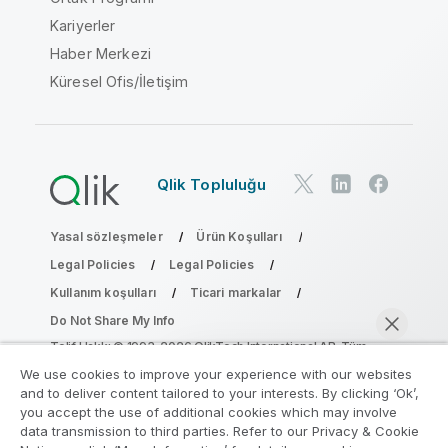
Kariyerler
Haber Merkezi
Küresel Ofis/İletişim
Qlik Topluluğu
Yasal sözleşmeler
Ürün Koşulları
Legal Policies
Legal Policies
Kullanım koşulları
Ticari markalar
Do Not Share My Info
Telif Hakkı © 1993-2026 QlikTech International AB. Tüm
hakları saklıdır.
We use cookies to improve your experience with our websites
and to deliver content tailored to your interests. By clicking ‘Ok’,
you accept the use of additional cookies which may involve
data transmission to third parties. Refer to our Privacy & Cookie
Analiz Modernleştirme Programına katılın