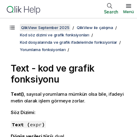
Search
Menü
QlikView September 2025
QlikView ile çalışma
Kod söz dizimi ve grafik fonksiyonları
Kod dosyalarında ve grafik ifadelerinde fonksiyonlar
Yorumlama fonksiyonları
Text - kod ve grafik
fonksiyonu
Text()
, sayısal yorumlama mümkün olsa bile, ifadeyi
metin olarak işlem görmeye zorlar.
Söz Dizimi:
Text (
expr
)
Dönüş verileri türü:
dual