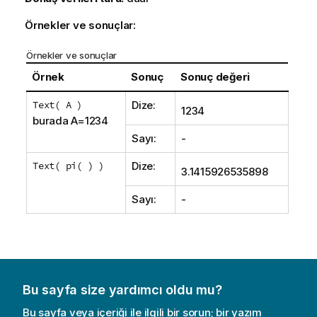
Örnekler ve sonuçlar:
Örnekler ve sonuçlar
Örnek
Sonuç
Sonuç değeri
Text( A )
Dize:
1234
burada A=1234
Sayı:
-
Text( pi( ) )
Dize:
3.1415926535898
Sayı:
-
Bu sayfa size yardımcı oldu mu?
Bu sayfa veya içeriği ile ilgili bir sorun; bir yazım