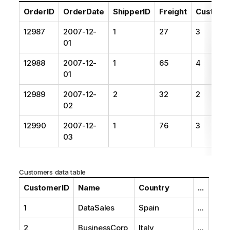
OrderID
OrderDate
ShipperID
Freight
Custome
12987
2007-12-
1
27
3
01
12988
2007-12-
1
65
4
01
12989
2007-12-
2
32
2
02
12990
2007-12-
1
76
3
03
Customers
data table
CustomerID
Name
Country
...
1
DataSales
Spain
...
2
BusinessCorp
Italy
...